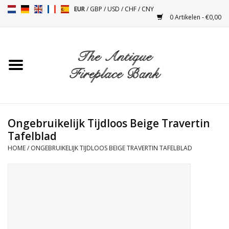
EUR
/
GBP
/
USD
/
CHF
/
CNY
0 Artikelen - €0,00
Home
Antieke Schouwen
Haard Installatie en Decor
Toebehoren
Ongebruikelijk Tijdloos Beige Travertin
Tafelblad
HOME
/
ONGEBRUIKELIJK TIJDLOOS BEIGE TRAVERTIN TAFELBLAD
Kacheltjes
Tafels
Antiquiteiten en Vintage
Objecten