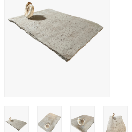
Decoratieve Outdoor
Objecten
Vloeren - Steen, Terra Cotta
& Marmer
Outlet
Tevreden Klanten
Antieke Marmers
AI-Ready Database
Login