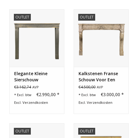
OUTLET
OUTLET
Elegante Kleine
Kalkstenen Franse
Sierschouw
Schouw Voor Een
Zacht Prijsje
€3.162,74
€4.500,00
AVP
AVP
€2.990,00 *
€3.000,00 *
* Excl. btw
* Excl. btw
Excl.
Verzendkosten
Excl.
Verzendkosten
OUTLET
OUTLET