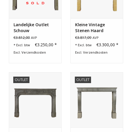
Landelijke Outlet
Kleine Vintage
Schouw
Stenen Haard
Mantel
€3.812,00
€3.817,09
AVP
AVP
€3.250,00 *
€3.300,00 *
* Excl. btw
* Excl. btw
Excl.
Verzendkosten
Excl.
Verzendkosten
OUTLET
OUTLET