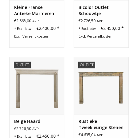
Kleine Franse
Bicolor Outlet
Antieke Marmeren
Schouwtje
Sierschouw
€2.668,00
€2.726,50
AVP
AVP
€2.400,00 *
€2.450,00 *
* Excl. btw
* Excl. btw
Excl.
Verzendkosten
Excl.
Verzendkosten
OUTLET
OUTLET
Beige Haard
Rustieke
Tweekleurige Stenen
€2.726,50
AVP
Sierschouw
€4.635,04
AVP
€2.450,00 *
* Excl. btw