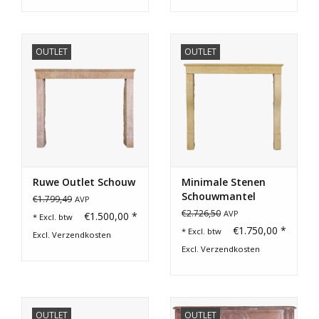
OUTLET
OUTLET
Ruwe Outlet Schouw
Minimale Stenen
Schouwmantel
€1.799,49
AVP
€2.726,50
AVP
€1.500,00 *
* Excl. btw
€1.750,00 *
* Excl. btw
Excl.
Verzendkosten
Excl.
Verzendkosten
OUTLET
OUTLET