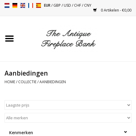
EUR
/
GBP
/
USD
/
CHF
/
CNY
0 Artikelen - €0,00
Home
Antieke Schouwen
Haard Installatie en Decor
Toebehoren
Aanbiedingen
HOME
/
COLLECTIE
/
AANBIEDINGEN
Kacheltjes
Tafels
Antiquiteiten en Vintage
Objecten
Kenmerken