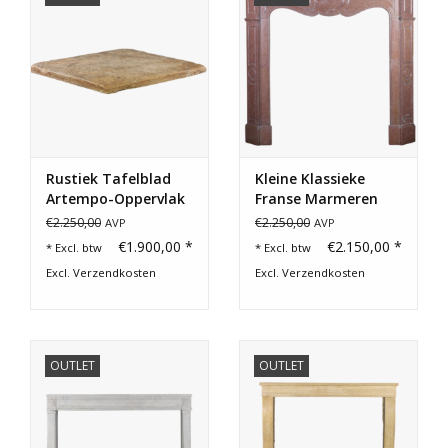
Rustiek Tafelblad
Kleine Klassieke
Artempo-Oppervlak
Franse Marmeren
Stenen Schouw
€2.250,00
€2.250,00
AVP
AVP
€1.900,00 *
€2.150,00 *
* Excl. btw
* Excl. btw
Excl.
Verzendkosten
Excl.
Verzendkosten
OUTLET
OUTLET