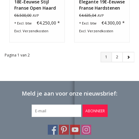
18E-Eeuwse Stijl
Elegante 19E-Eeuwse
Franse Open Haard
Franse Hardstenen
Schouw
€6.500,00
€4.635,04
AVP
AVP
€4.250,00 *
€4.300,00 *
* Excl. btw
* Excl. btw
Excl.
Verzendkosten
Excl.
Verzendkosten
Pagina 1 van 2
1
2
Meld je aan voor onze nieuwsbrief:
ABONNEER