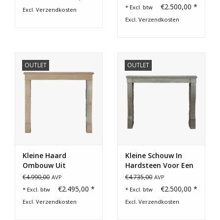
€2.500,00 *
* Excl. btw
Excl.
Verzendkosten
Excl.
Verzendkosten
OUTLET
OUTLET
Kleine Haard
Kleine Schouw In
Ombouw Uit
Hardsteen Voor Een
Frankrijk
Leuk Budget
€4.990,00
€4.735,00
AVP
AVP
€2.495,00 *
€2.500,00 *
* Excl. btw
* Excl. btw
Excl.
Verzendkosten
Excl.
Verzendkosten