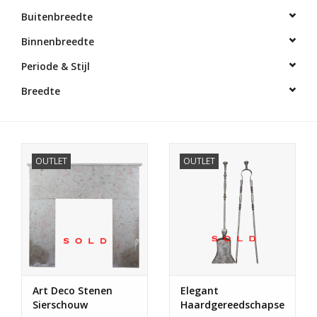
Buitenbreedte
Decoratieve Outdoor
Binnenbreedte
Objecten
Periode & Stijl
Vloeren - Steen, Terra Cotta
Breedte
& Marmer
Outlet
OUTLET
OUTLET
Tevreden Klanten
Antieke Marmers
AI-Ready Database
Art Deco Stenen
Elegant
Login
Sierschouw
Haardgereedschapsensemb