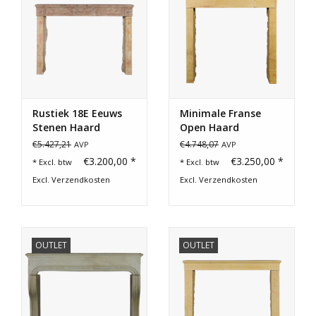
Rustiek 18E Eeuws
Minimale Franse
Stenen Haard
Open Haard
Element
€5.427,21
€4.748,07
AVP
AVP
€3.200,00 *
€3.250,00 *
* Excl. btw
* Excl. btw
Excl.
Verzendkosten
Excl.
Verzendkosten
OUTLET
OUTLET