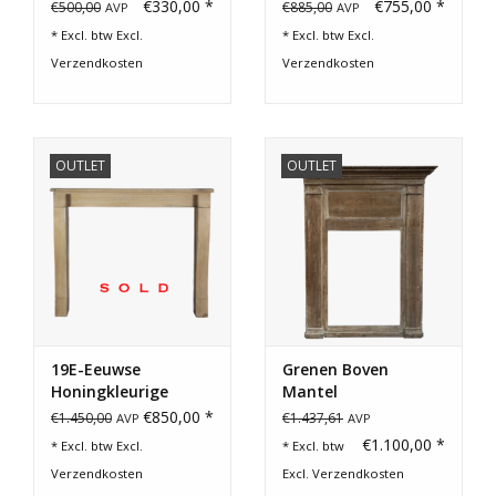
€330,00 *
€755,00 *
€500,00
€885,00
AVP
AVP
Cadeau Bonnen
* Excl. btw Excl.
* Excl. btw Excl.
Verzendkosten
Verzendkosten
OUTLET
OUTLET
19E-Eeuwse
Grenen Boven
Honingkleurige
Mantel
Stenen Open
€850,00 *
€1.450,00
€1.437,61
AVP
AVP
Haardomlijsting
€1.100,00 *
* Excl. btw Excl.
* Excl. btw
Verzendkosten
Excl.
Verzendkosten