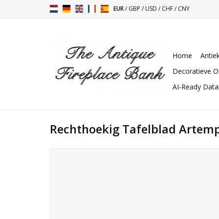
EUR
/
GBP
/
USD
/
CHF
/
CNY
Home
Antie
Decoratieve O
AI-Ready Dat
Rechthoekig Tafelblad Artem