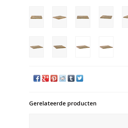
Gerelateerde producten
Brutalistische stenen plaat voor een slow-living
salontafelontwerp. Deze Moezelsteen heeft een originele
aardse kleur.