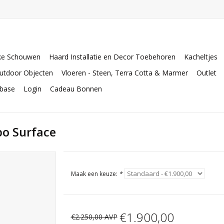
ke Schouwen
Haard Installatie en Decor Toebehoren
Kacheltjes
utdoor Objecten
Vloeren - Steen, Terra Cotta & Marmer
Outlet
abase
Login
Cadeau Bonnen
po Surface
Maak een keuze:
*
€1.900,00
€2.250,00 AVP