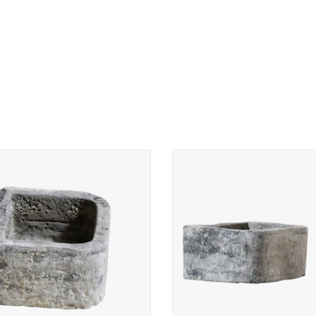
van de 3 Belgische zwarte marmeren
Een van de 3 Belgische zwarte m
en bakken met een mooie originele
stenen bakken met een mooie ori
tage als lavabo in Wabi-Sabi interieur
slijtage als lavabo in Wabi-Sabi in
inrichting.
inrichting.
TOEVOEGEN AAN WINKELWAGEN
TOEVOEGEN AAN WINKELWA