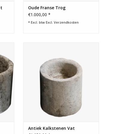
nt
Oude Franse Trog
€1.000,00 *
* Excl. btw Excl.
Verzendkosten
n
Frans rond kalkstenen persvat voor een
r een
landelijke inrichting toepassing.
TOEVOEGEN AAN WINKELWAGEN
Antiek Kalkstenen Vat