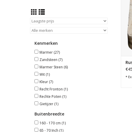
Kenmerken
Marmer
(27)
Zandsteen
(7)
Ru
Marmer Steen
(6)
€45
Wit
(1)
* Ex
Kleur
(7)
Recht Fronton
(1)
Rechte Poten
(1)
Gietijzer
(1)
Buitenbreedte
160 - 170 cm
(1)
65 - 70 Inch
(1)