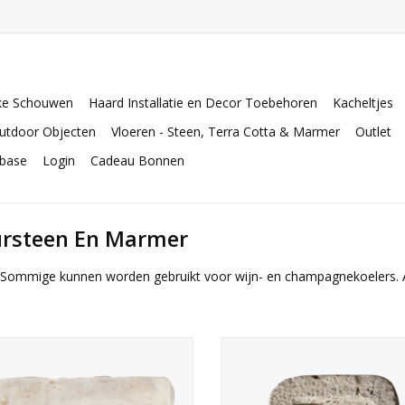
ke Schouwen
Haard Installatie en Decor Toebehoren
Kacheltjes
utdoor Objecten
Vloeren - Steen, Terra Cotta & Marmer
Outlet
abase
Login
Cadeau Bonnen
ursteen En Marmer
en. Sommige kunnen worden gebruikt voor wijn- en champagnekoelers. 
Frans architectonisch element in
Klein oud stenen bakje voor land
landelijke stijl. Deze kalkstenen
badkamer inrichting.
dwasser past perfect in een rustiek
interieur.