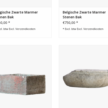
lgische Zwarte Marmer
Belgische Zwarte Marmer
enen Bak
Stenen Bak
0,00 *
€750,00 *
cl. btw Excl.
Verzendkosten
* Excl. btw Excl.
Verzendkosten
thoekige Belgisch blauwstenen bak
Antiek wijwatervat element i
r een landelijke interieur inrichting
natuursteen met een mooie pati
lavabo.
gebruikt worden als lavabo
TOEVOEGEN AAN WINKELWAGEN
TOEVOEGEN AAN WINKELWA