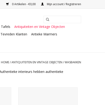
0 Artikelen - €0,00
Mijn account / Registreren
Tafels
Antiquiteiten en Vintage Objecten
Tevreden Klanten
Antieke Marmers
HOME
/
ANTIQUITEITEN EN VINTAGE OBJECTEN
/
WASBAKKEN
Authentieke interieurs hebben authentieke
elijke
Franse kalkstenen wasbak voor een
landelijke inrichting.
TOEVOEGEN AAN WINKELWAGEN