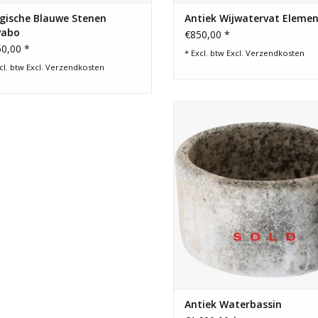
gische Blauwe Stenen
Antiek Wijwatervat Eleme
vabo
€850,00 *
0,00 *
* Excl. btw Excl.
Verzendkosten
cl. btw Excl.
Verzendkosten
Een unieke ronde kalkstene
waterbassin. Een uniek stuk voo
topinrichting.
Antiek Waterbassin