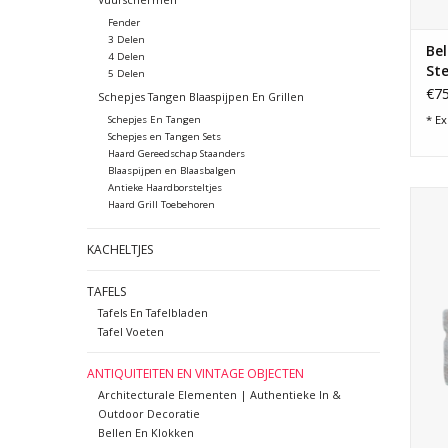
Fender
3 Delen
Be
4 Delen
St
5 Delen
€75
Schepjes Tangen Blaaspijpen En Grillen
* Ex
Schepjes En Tangen
Schepjes en Tangen Sets
Haard Gereedschap Staanders
Blaaspijpen en Blaasbalgen
Antieke Haardborsteltjes
Rech
Haard Grill Toebehoren
voo
KACHELTJES
TAFELS
Tafels En Tafelbladen
Tafel Voeten
ANTIQUITEITEN EN VINTAGE OBJECTEN
Architecturale Elementen | Authentieke In &
Outdoor Decoratie
Bellen En Klokken