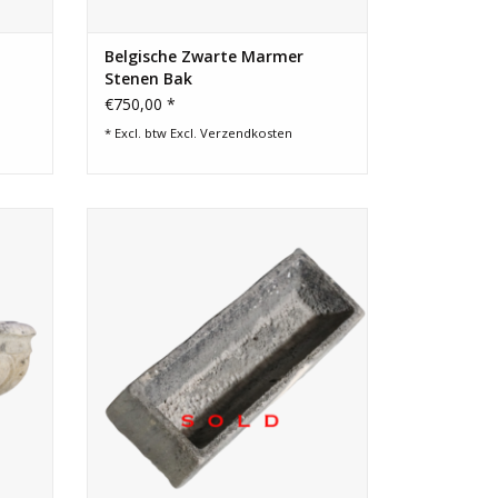
Belgische Zwarte Marmer
Stenen Bak
€750,00 *
* Excl. btw Excl.
Verzendkosten
n
Rustieke kalkstenen trog voor landelijk
na kan
wonen.
.
GEN