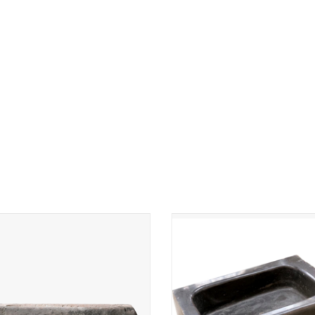
nse voeder bak in natuursteen van
Belgisch Blauw stenen wasba
een Franse boerderij. Dit is een
ratief landschapselement voor een
bloembak of waterpartij.
TOEVOEGEN AAN WINKELWAGEN