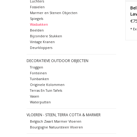
Luchters
Fossielen
Bel
Marmer en Stenen Objecten
La
Spiegels
€75
Wasbakken
* Ex
Beelden
Bijzondere Stukken
Vintage Kranen
Deurkloppers
DECORATIEVE OUTDOOR OBJECTEN
Troggen
Fonteinen
Tuinbanken
Originele Kolommen
Terras En Tuin Tafels
Vasen
Waterputten
VLOEREN - STEEN, TERRA COTTA & MARMER
Belgisch Zwart Marmer Vloeren
Bourgogne Natuursteen Vloeren