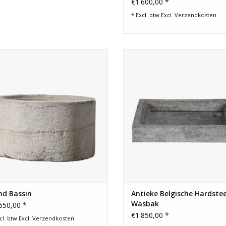
€1.600,00 *
* Excl. btw Excl.
Verzendkosten
de antieke waskom in natuursteen.
Authentieke antieke Belgisc
hardstenen wasbak. Handgehouw
TOEVOEGEN AAN WINKELWAGEN
natuurlijke patina en tijdloze rus
elegantie voor binnen en buit
TOEVOEGEN AAN WINKELWA
nd Bassin
Antieke Belgische Hardste
Wasbak
650,00 *
€1.850,00 *
cl. btw Excl.
Verzendkosten