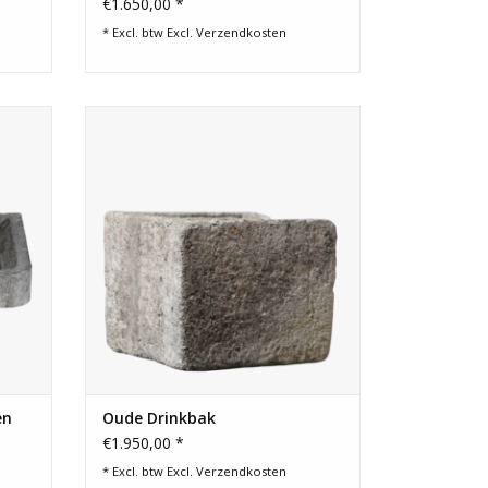
€1.650,00 *
* Excl. btw Excl.
Verzendkosten
he
Rechthoekige vintage drinkbak in harde
en met
steen.
tieke
TOEVOEGEN AAN WINKELWAGEN
en.
GEN
en
Oude Drinkbak
€1.950,00 *
* Excl. btw Excl.
Verzendkosten