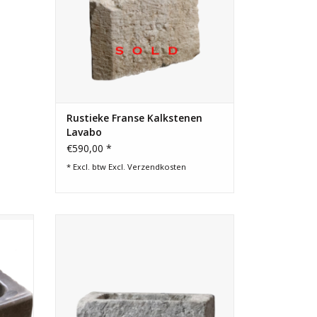
Rustieke Franse Kalkstenen
Lavabo
€590,00 *
* Excl. btw Excl.
Verzendkosten
k.
Kleine Belgische blauwe stenen bakje als
lavabo in tijdloos landelijke woning
inrichting.
TOEVOEGEN AAN WINKELWAGEN