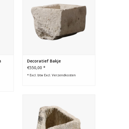
n
Decoratief Bakje
€550,00 *
* Excl. btw Excl.
Verzendkosten
Klein natuurstenen handwas bakje in de
hoek van het toilet.