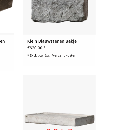
nen
Klein Blauwstenen Bakje
€620,00 *
* Excl. btw Excl.
Verzendkosten
Oude Franse wastafel voor een landelijk
inrichting.