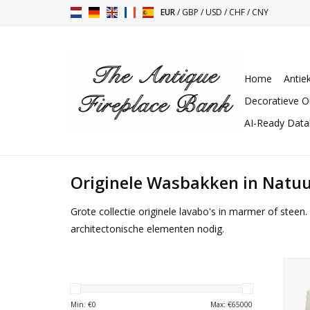
EUR
/
GBP
/
USD
/
CHF
/
CNY
Home
Antie
Decoratieve O
AI-Ready Dat
Originele Wasbakken in Natu
Grote collectie originele lavabo's in marmer of ste
architectonische elementen nodig.
han
Min: €
0
Max: €
65000