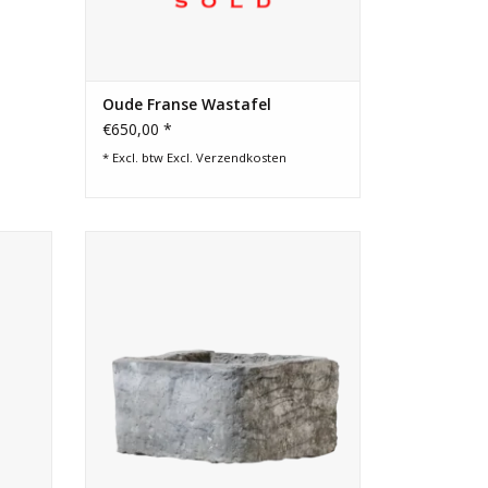
Oude Franse Wastafel
€650,00 *
* Excl. btw Excl.
Verzendkosten
armeren
Een van de 3 Belgische zwarte marmeren
ginele
stenen bakken met een mooie originele
terieur
slijtage als lavabo in Wabi-Sabi interieur
inrichting.
GEN
TOEVOEGEN AAN WINKELWAGEN