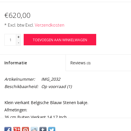
€620,00
* Excl. btw Excl.
Verzendkosten
+
TOEVOEGEN AAN WINKELWAGEN
-
Informatie
Reviews
(0)
Artikelnummer:
IMG_2032
Beschikbaarheid:
Op voorraad
(1)
Klein vierkant Belgische Blauw Stenen bakje.
Afmetingen:
36 cm Buiten Vierkant 14,17 Inch
27 cm Binnen Vierkant 10,63 Inch