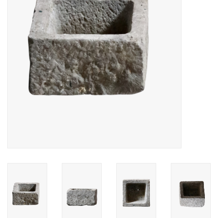
Decoratieve Outdoor
Objecten
Vloeren - Steen, Terra Cotta
& Marmer
Outlet
Tevreden Klanten
Antieke Marmers
AI-Ready Database
Login