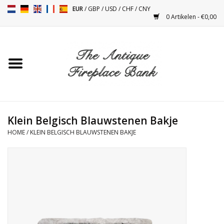
EUR
/
GBP
/
USD
/
CHF
/
CNY
0 Artikelen - €0,00
Home
Antieke Schouwen
Haard Installatie en Decor
Toebehoren
Klein Belgisch Blauwstenen Bakje
HOME
/
KLEIN BELGISCH BLAUWSTENEN BAKJE
Kacheltjes
Tafels
Antiquiteiten en Vintage
Objecten