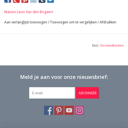
20 cm Buitenhoogte 7, 87 Inch
14 cm Binnenhoogte 5,51 Inch
Maison Leon Van den Bogaert
46 Kg
Bekijk Hier De Volledige Foto Galerij In Hoge Kwaliteit →
Aan verlanglijst toevoegen
/
Toevoegen om te vergelijken
/
Afdrukken
Excl.
Verzendkosten
Meld je aan voor onze nieuwsbrief:
ABONNEER