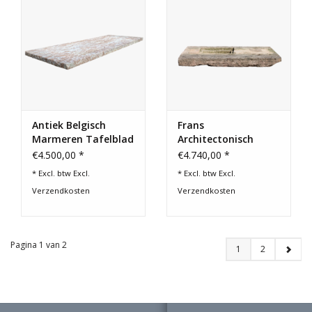
Antiek Belgisch
Frans
Marmeren Tafelblad
Architectonisch
Natuurstenen
€4.500,00 *
€4.740,00 *
Element
* Excl. btw Excl.
* Excl. btw Excl.
Verzendkosten
Verzendkosten
Pagina 1 van 2
1
2