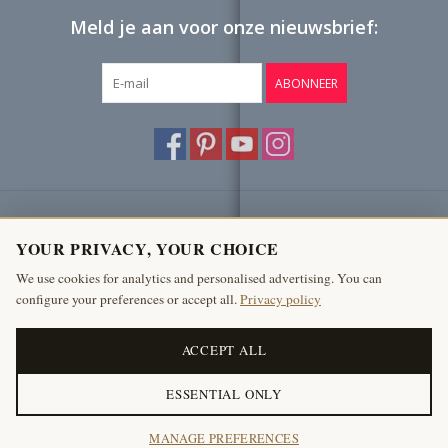
Meld je aan voor onze nieuwsbrief:
ABONNEER
Klantenservice
YOUR PRIVACY, YOUR CHOICE
Producten
We use cookies for analytics and personalised advertising. You can
configure your preferences or accept all.
Privacy policy
Mijn account
The Antique Fireplace Bank
ACCEPT ALL
ESSENTIAL ONLY
© Copyright 2026 The Antique Fireplace Bank
MANAGE PREFERENCES