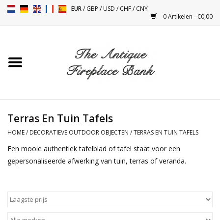
EUR
/
GBP
/
USD
/
CHF
/
CNY
0 Artikelen - €0,00
Home
Antieke Schouwen
Haard Installatie en Decor
Toebehoren
Terras En Tuin Tafels
HOME
/
DECORATIEVE OUTDOOR OBJECTEN
/
TERRAS EN TUIN TAFELS
Kacheltjes
Een mooie authentiek tafelblad of tafel staat voor een
gepersonaliseerde afwerking van tuin, terras of veranda.
Tafels
Antiquiteiten en Vintage
Objecten