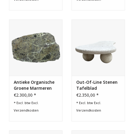
Antieke Organische
Out-Of-Line Stenen
Groene Marmeren
Tafelblad
Plaat – 133 cm –
€2.300,00 *
€2.350,00 *
Verweerd Oppervlak
* Excl. btw Excl.
* Excl. btw Excl.
Verzendkosten
Verzendkosten