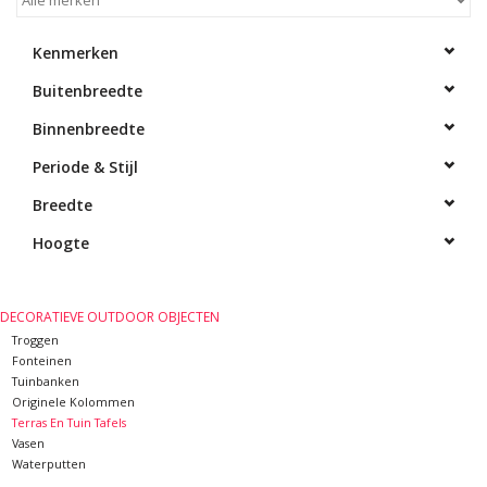
Decoratieve Outdoor
Kenmerken
Objecten
Buitenbreedte
Vloeren - Steen, Terra Cotta
Binnenbreedte
& Marmer
Periode & Stijl
Breedte
Outlet
Hoogte
Tevreden Klanten
DECORATIEVE OUTDOOR OBJECTEN
Antieke Marmers
Troggen
Fonteinen
Tuinbanken
AI-Ready Database
Originele Kolommen
Terras En Tuin Tafels
Vasen
Login
Waterputten