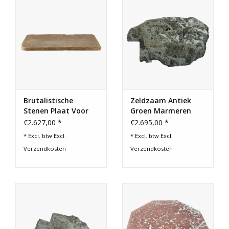
Brutalistische
Zeldzaam Antiek
Stenen Plaat Voor
Groen Marmeren
Een Slow-Living
Fragment –
€2.627,00 *
€2.695,00 *
Salontafelontwerp
Sculpturale Plaat
* Excl. btw Excl.
* Excl. btw Excl.
129 cm
Verzendkosten
Verzendkosten