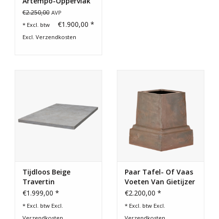
Artempo-Oppervlak
€2.250,00
AVP
€1.900,00 *
* Excl. btw
Excl.
Verzendkosten
Tijdloos Beige
Paar Tafel- Of Vaas
Travertin
Voeten Van Gietijzer
Salontafelblad
€1.999,00 *
€2.200,00 *
* Excl. btw Excl.
* Excl. btw Excl.
Verzendkosten
Verzendkosten