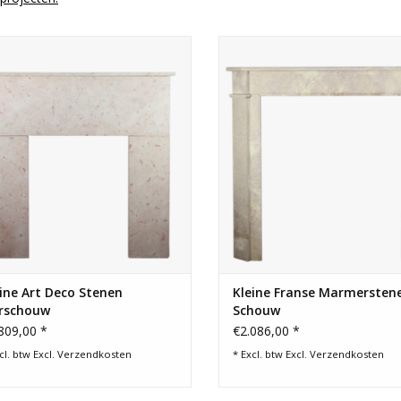
ne Art Deco schouw voor eclectische
Kleine sierschouw voor eclectis
tijdloze interieurs.
modern interieurconcept.
TOEVOEGEN AAN WINKELWAGEN
TOEVOEGEN AAN WINKELWA
ine Art Deco Stenen
Kleine Franse Marmersten
erschouw
Schouw
809,00 *
€2.086,00 *
cl. btw Excl.
Verzendkosten
* Excl. btw Excl.
Verzendkosten