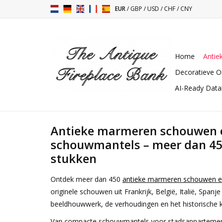
EUR
/
GBP
/
USD
/
CHF
/
CNY
Home
Antie
Decoratieve O
AI-Ready Dat
Antieke marmeren schouwen 
schouwmantels – meer dan 45
stukken
Ontdek meer dan 450
antieke marmeren schouwen 
originele schouwen uit Frankrijk, België, Italië, Span
beeldhouwwerk, de verhoudingen en het historische k
Van compacte schouwmantels voor stadsappartemente