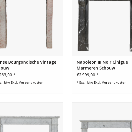
TOEVOEGEN AAN WINKELWAGEN
TOEVOEGEN AAN WINKELWA
anse Bourgondische Vintage
Napoleon III Noir Cihigue
houw
Marmeren Schouw
963,00 *
€2.999,00 *
cl. btw Excl.
Verzendkosten
* Excl. btw Excl.
Verzendkosten
eeuwse Louis XVI schouw in Carrara
Kleine 19e-eeuwse Franse appart
armer met gecanneleerde stijlen.
schouw in Carrara marmer. Sculp
loze Europese elegantie. Klaar voor
minimal, zachte lichtreflectie, ti
installatie.
elegantie. Klaar voor plaatsin
TOEVOEGEN AAN WINKELWAGEN
TOEVOEGEN AAN WINKELWA