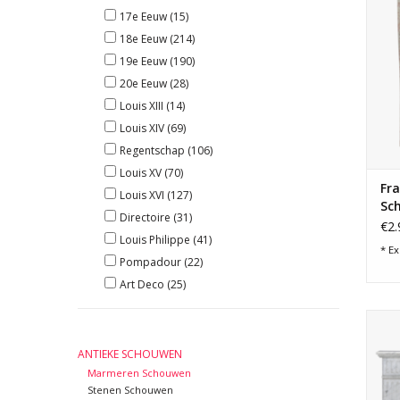
17e Eeuw
(15)
18e Eeuw
(214)
19e Eeuw
(190)
20e Eeuw
(28)
Louis XIII
(14)
Louis XIV
(69)
Regentschap
(106)
Louis XV
(70)
Fr
Louis XVI
(127)
Sc
Directoire
(31)
€2.
Louis Philippe
(41)
* Ex
Pompadour
(22)
Art Deco
(25)
19e-
m
ANTIEKE SCHOUWEN
Tijd
Marmeren Schouwen
Stenen Schouwen