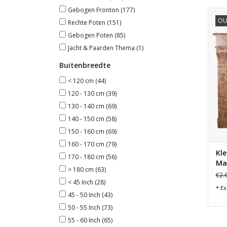
Gebogen Fronton
(177)
F
OU
Rechte Poten
(151)
Gebogen Poten
(85)
Jacht & Paarden Thema
(1)
Buitenbreedte
< 120 cm
(44)
120 - 130 cm
(39)
130 - 140 cm
(69)
140 - 150 cm
(58)
150 - 160 cm
(69)
160 - 170 cm
(79)
Kle
170 - 180 cm
(56)
Ma
> 180 cm
(63)
€2.
< 45 Inch
(28)
* Ex
45 - 50 Inch
(43)
50 - 55 Inch
(73)
55 - 60 Inch
(65)