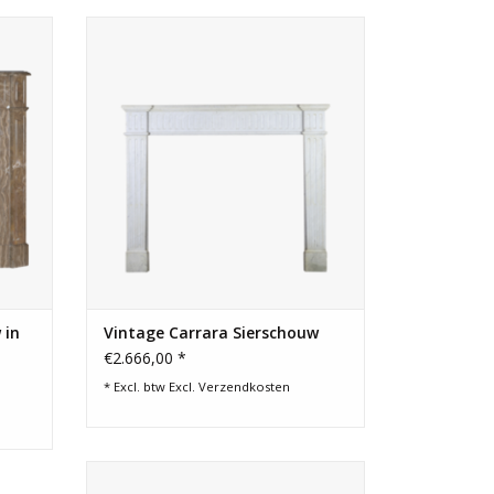
schouw
Decoratieve antieke Carrara marmeren
mer,
schouw.
tie.
TOEVOEGEN AAN WINKELWAGEN
GEN
 in
Vintage Carrara Sierschouw
€2.666,00 *
* Excl. btw Excl.
Verzendkosten
Originele Franse schouw uit de
Bourgogne. Teruggewonnen tussen