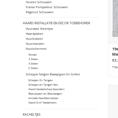
Houten Schouwen
Franse Pompadour Schouwen
Régence Schouwen
HAARD INSTALLATIE EN DECOR TOEBEHOREN
Vuurvaste Steentjes
Haardplaten
Vuurbokken
Vuurmanden
19e
Vuurschermen
Ma
Fender
3 Delen
€3.
4 Delen
* Ex
5 Delen
Schepjes Tangen Blaaspijpen En Grillen
Schepjes En Tangen
Schepjes en Tangen Sets
19e
Haard Gereedschap Staanders
Blaaspijpen en Blaasbalgen
Antieke Haardborsteltjes
Haard Grill Toebehoren
KACHELTJES