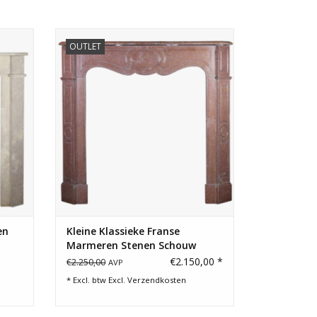
ch of
Franse klassieke pompadour-stijl
OUTLET
openhaard voor Franse eigentijdse
interieurs.
GEN
TOEVOEGEN AAN WINKELWAGEN
en
Kleine Klassieke Franse
Marmeren Stenen Schouw
€2.150,00 *
€2.250,00
AVP
* Excl. btw Excl.
Verzendkosten