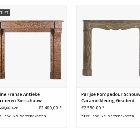
raaie kleine schouw voor tijdloos
Authentieke Parijse Pompadour 
TLET
chique en eclectische interieurs.
in caramelkleurig geaderd mar
gepolijst voor warme lichtreflec
TOEVOEGEN AAN WINKELWAGEN
Ideaal voor kleine ruimtes.
TOEVOEGEN AAN WINKELWA
ine Franse Antieke
Parijse Pompadour Schouw
rmeren Sierschouw
Caramelkleurig Geaderd
Marmer
€2.400,00 *
€2.550,00 *
668,00
AVP
cl. btw Excl.
Verzendkosten
* Excl. btw Excl.
Verzendkosten