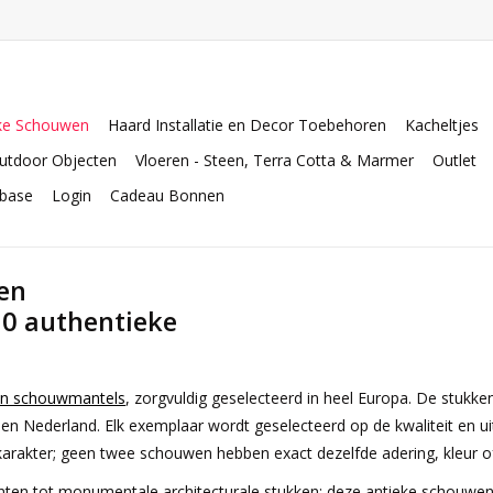
ke Schouwen
Haard Installatie en Decor Toebehoren
Kacheltjes
utdoor Objecten
Vloeren - Steen, Terra Cotta & Marmer
Outlet
abase
Login
Cadeau Bonnen
en
0 authentieke
en schouwmantels
, zorgvuldig geselecteerd in heel Europa. De stuk
je en Nederland. Elk exemplaar wordt geselecteerd op de kwaliteit en u
arakter; geen twee schouwen hebben exact dezelfde adering, kleur of
n tot monumentale architecturale stukken: deze antieke schouwen k