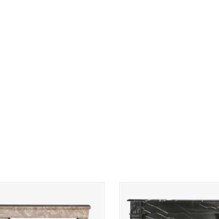
malistische en elegante roze Franse
Authentieke 19e-eeuwse Napoleo
enen schoorsteenmantel voor een
schouw in zwart Noir Cihigue mar
tijdloos interieur.
de Pyreneeën – Kleine Franse an
marmeren haardmantel.