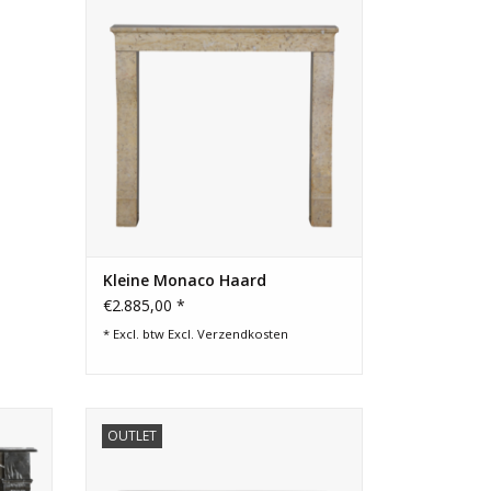
Dijon en Beaune.
TOEVOEGEN AAN WINKELWAGEN
Kleine Monaco Haard
€2.885,00 *
* Excl. btw Excl.
Verzendkosten
n III
Tijdloze rustieke cottage schouw van
OUTLET
mer uit
hardsteen.
tieke
TOEVOEGEN AAN WINKELWAGEN