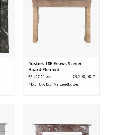
GEN
Rustiek 18E Eeuws Stenen
Haard Element
€3.200,00 *
€5.427,21
AVP
* Excl. btw Excl.
Verzendkosten
ement-
Fraaie kleine vintage marmeren schouw
turaal
voor een tijdloos chique of eclectisch
jdloze
interieur.
g.
TOEVOEGEN AAN WINKELWAGEN
GEN