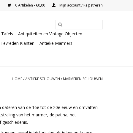
0 Artikelen - €0,00
Mijn account / Registreren
Tafels
Antiquiteiten en Vintage Objecten
Tevreden Klanten
Antieke Marmers
HOME
/
ANTIEKE SCHOUWEN
/
MARMEREN SCHOUWEN
ken dateren van de 16e tot de 20e eeuw en omvatten
itstraling van het marmer, de patina, het
 geschiedenis.
unnen zowel in historische als in hedendaagse