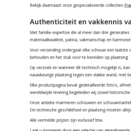
Bekijk daarnaast onze gespecialiseerde collecties
Fr
Authenticiteit en vakkennis v
Met familie-expertise die al meer dan drie generatie
materiaalkwaliteit, patina, vakmanschap en harmonieu
Voor verzending ondergaat elke schouw een laatste co
behouden en het stuk voor te bereiden op plaatsing.
Op verzoek en wanneer dit technisch mogelijk is, ka
nauwkeurige plaatsing tegen een vlakke wand, met be
Elke productpagina bevat gedetailleerde foto’s, afmet
wereldwijde levering begeleiden wij zowel historische
Onze antieke marmeren schouwen en schouwmantels zi
De technische geschiktheid en plaatsing moeten alti
Alle vermelde prijzen zijn exclusief btw.
Laat u inspireren door een selectie van gerealiseerde