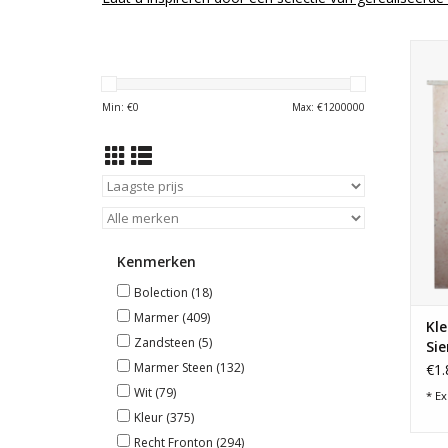
Klei
Min: €
0
Max: €
1200000
Kenmerken
Bolection
(18)
Marmer
(409)
Kle
Zandsteen
(5)
Si
Marmer Steen
(132)
€1.
Wit
(79)
* Ex
Kleur
(375)
Recht Fronton
(294)