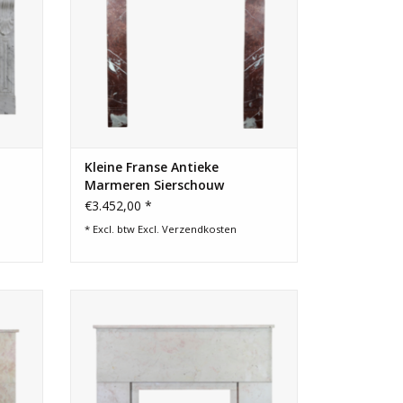
Kleine Franse Antieke
Marmeren Sierschouw
€3.452,00 *
* Excl. btw Excl.
Verzendkosten
dloos
Franse Art Deco schouw in
Comblanchien-marmersteen.
GEN
TOEVOEGEN AAN WINKELWAGEN