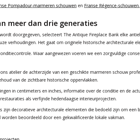
anse Pompadour-marmeren schouwen
en
Franse Régence-schouwen.
an meer dan drie generaties
s wordt doorgegeven, selecteert The Antique Fireplace Bank elke ant
ze verhoudingen. Het gaat om originele historische architecturale e
nditiecontrole. Waar aangewezen voeren we een zorgvuldige conserver
n ons atelier de achterzijde van een geschikte marmeren schouw pro
houd van de zichtbare historische oppervlakken.
ingen in centimeters en inches, informatie over de conditie en de act
 restauraties als verfijnde hedendaagse interieurprojecten.
jn decoratieve architecturale elementen die bedoeld zijn om een b
jd worden beoordeeld door een gekwalificeerde lokale vakman.
 projecten.