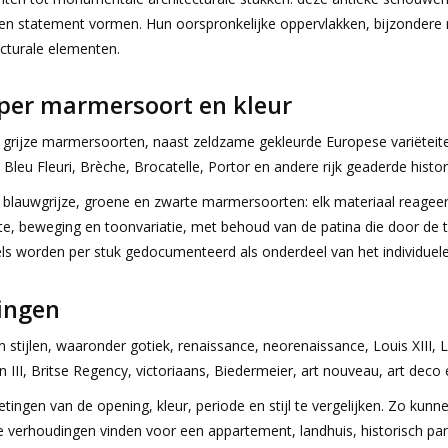
oken statement vormen. Hun oorspronkelijke oppervlakken, bijzondere
ecturale elementen.
er marmersoort en kleur
grijze marmersoorten, naast zeldzame gekleurde Europese variëteiten
Bleu Fleuri, Brèche, Brocatelle, Portor en andere rijk geaderde his
 blauwgrijze, groene en zwarte marmersoorten: elk materiaal reageert
pte, beweging en toonvariatie, met behoud van de patina die door de ti
tsels worden per stuk gedocumenteerd als onderdeel van het individuele
dingen
en stijlen, waaronder gotiek, renaissance, neorenaissance, Louis XIII
on III, Britse Regency, victoriaans, Biedermeier, art nouveau, art dec
ingen van de opening, kleur, periode en stijl te vergelijken. Zo kunne
iste verhoudingen vinden voor een appartement, landhuis, historisch pa