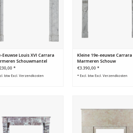
-Eeuwse Louis XVI Carrara
Kleine 19e-eeuwse Carrara
rmeren Schouwmantel
Marmeren Schouw
230,00 *
€3.390,00 *
cl. btw Excl.
Verzendkosten
* Excl. btw Excl.
Verzendkosten
 eeuwse Belgisch marmeren schouw
Franse Art Deco schouw voor tij
in Louis Philippe-stijl.
chique interieurdecoratie.
TOEVOEGEN AAN WINKELWAGEN
TOEVOEGEN AAN WINKELWA