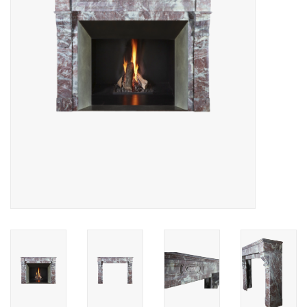
Decoratieve Outdoor
Objecten
Vloeren - Steen, Terra Cotta
& Marmer
Outlet
Tevreden Klanten
Antieke Marmers
AI-Ready Database
Login