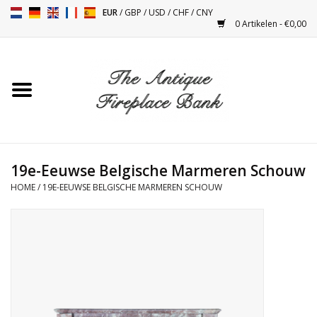
EUR
/
GBP
/
USD
/
CHF
/
CNY
0 Artikelen - €0,00
Home
Antieke Schouwen
Haard Installatie en Decor
Toebehoren
19e-Eeuwse Belgische Marmeren Schouw
HOME
/
19E-EEUWSE BELGISCHE MARMEREN SCHOUW
Kacheltjes
Tafels
Antiquiteiten en Vintage
Objecten