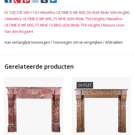
140 cm Buitenbreedte 55,12 Inch
107 cm Buitenhoogte 42,13 Inch
IG 100.105 (89-113)
/
Metalfire ULTIME D MF 600_50 (636 Wide 506 Height)
98 cm Binnenbreedte 38,58 Inch
/
Metalfire ULTIME D MF 600_75 WHE (636 Wide 756 Height)
/
Metalfire
91 cm Binnenhoogte 35,82 Inch
ULTIME D MF 600_75 WHE 1S BBQ (636 Wide 756 Height)
/
Maison Leon
36 cm Diepte Tablet 14,17 Inch
Van den Bogaert
Bekijk Hier De Volledige Foto Galerij In Hoge Kwaliteit →
Aan verlanglijst toevoegen
/
Toevoegen om te vergelijken
/
Afdrukken
Gerelateerde producten
OUTLET