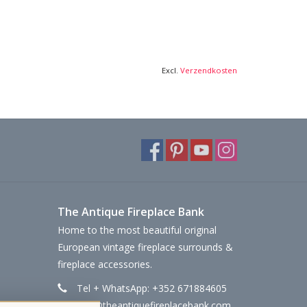
Excl.
Verzendkosten
The Antique Fireplace Bank
Home to the most beautiful original
European vintage fireplace surrounds &
fireplace accessories.
Tel + WhatsApp: +352 671884605
info@theantiquefireplacebank.com