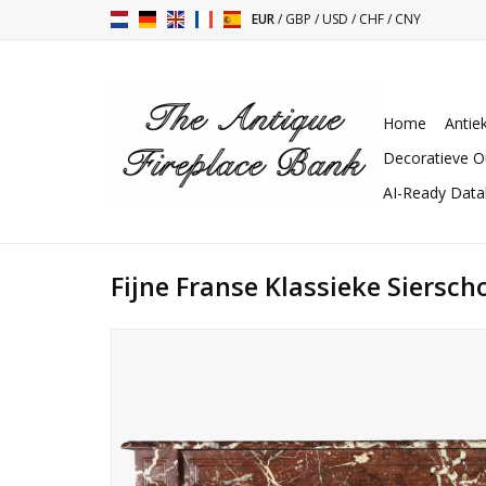
EUR
/
GBP
/
USD
/
CHF
/
CNY
Home
Antie
Decoratieve O
AI-Ready Dat
Fijne Franse Klassieke Siersc