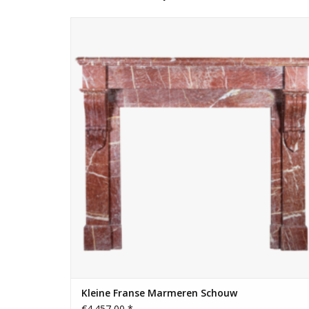
Frans antiek klein schouwtje in mooie marmer.
TOEVOEGEN AAN WINKELWAGEN
Kleine Franse Marmeren Schouw
€4.457,00 *