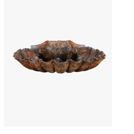
Decoratieve Outdoor
Objecten
Vloeren - Steen, Terra Cotta
& Marmer
Outlet
Tevreden Klanten
Antieke Marmers
AI-Ready Database
Login