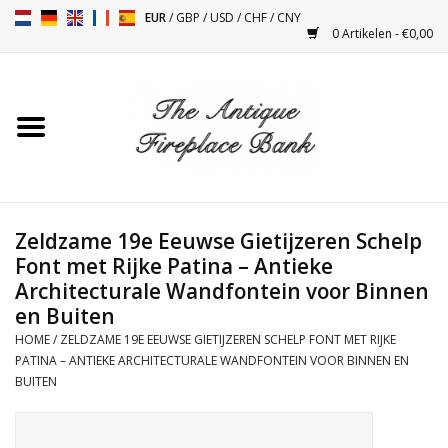
EUR
/
GBP
/
USD
/
CHF
/
CNY
0 Artikelen - €0,00
Home
Antieke Schouwen
Haard Installatie en Decor
Toebehoren
Zeldzame 19e Eeuwse Gietijzeren Schelp
Font met Rijke Patina – Antieke
Architecturale Wandfontein voor Binnen
Kacheltjes
en Buiten
HOME
/
ZELDZAME 19E EEUWSE GIETIJZEREN SCHELP FONT MET RIJKE
Tafels
PATINA – ANTIEKE ARCHITECTURALE WANDFONTEIN VOOR BINNEN EN
BUITEN
Antiquiteiten en Vintage
Objecten