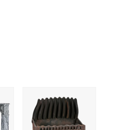
Dit antieke gietijzeren vuurmandje heeft
een elegant gotisch design en
Franse
combineert functionaliteit en tijdloze
charme voor uw open haard. Collectie
Maison Leon Van den Bogaert Antieke
Haarden En Architecturale Elementen.