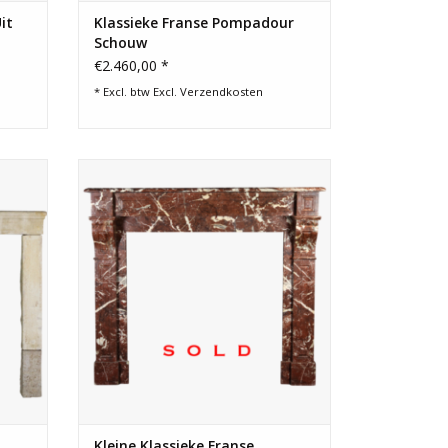
it
Klassieke Franse Pompadour
Schouw
€2.460,00 *
* Excl. btw Excl.
Verzendkosten
 in
Kleine Franse schouw voor eclectisch of
. Het
modern interieurconcept of klassiek
tuur.
frans.
Kleine Klassieke Franse