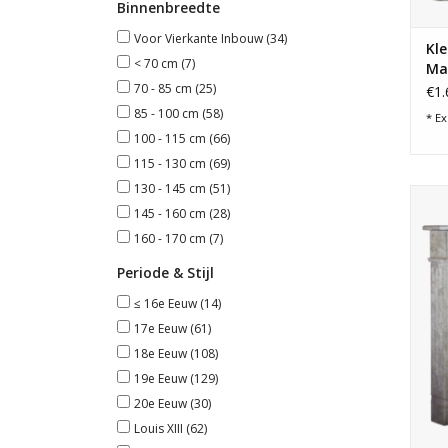
Binnenbreedte
Voor Vierkante Inbouw
(34)
Kle
< 70 cm
(7)
Ma
70 - 85 cm
(25)
€1.
85 - 100 cm
(58)
* Ex
100 - 115 cm
(66)
115 - 130 cm
(69)
130 - 145 cm
(51)
K
145 - 160 cm
(28)
160 - 170 cm
(7)
Periode & Stijl
≤ 16e Eeuw
(14)
17e Eeuw
(61)
18e Eeuw
(108)
19e Eeuw
(129)
20e Eeuw
(30)
Louis XIII
(62)