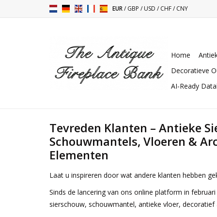
EUR
/
GBP
/
USD
/
CHF
/
CNY
Home
Antie
Decoratieve O
AI-Ready Dat
Tevreden Klanten – Antieke Si
Schouwmantels, Vloeren & Arc
Elementen
Laat u inspireren door wat andere klanten hebben ge
Sinds de lancering van ons online platform in februar
sierschouw, schouwmantel, antieke vloer, decoratief 