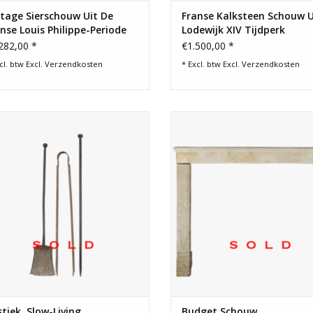
tage Sierschouw Uit De
Franse Kalksteen Schouw U
nse Louis Philippe-Periode
Lodewijk XIV Tijdperk
282,00 *
€1.500,00 *
cl. btw Excl.
Verzendkosten
* Excl. btw Excl.
Verzendkosten
Rustiek, slow-living
Franse rustieke budget schouw
dgereedschapsensemble. Zwaar en
boerderij stijl met veel karakter
solide smeedijzer.
oppervlak heeft een mooie struc
tiek, Slow-Living
Budget Schouw