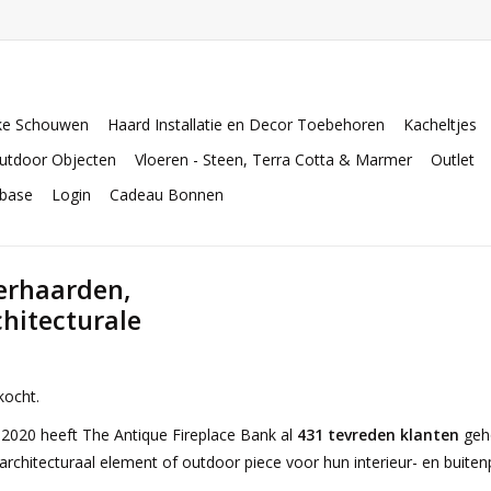
ke Schouwen
Haard Installatie en Decor Toebehoren
Kacheltjes
utdoor Objecten
Vloeren - Steen, Terra Cotta & Marmer
Outlet
abase
Login
Cadeau Bonnen
erhaarden,
hitecturale
kocht.
i 2020 heeft The Antique Fireplace Bank al
431 tevreden klanten
geho
architecturaal element of outdoor piece voor hun interieur- en buiten