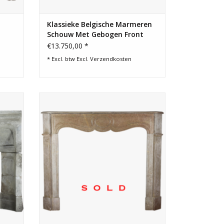
Klassieke Belgische Marmeren
Schouw Met Gebogen Front
€13.750,00 *
* Excl. btw Excl.
Verzendkosten
van een
Franse klassieke ombouw in
elijke
Pompadour-stijl voor een eigentijds
.
interieur.