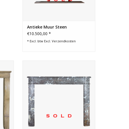
Antieke Muur Steen
€10.500,00 *
* Excl. btw Excl.
Verzendkosten
w met
Klassieke Belgische Marmeren schouw
met gebogen front in Gris D'Ardenne
marmer.