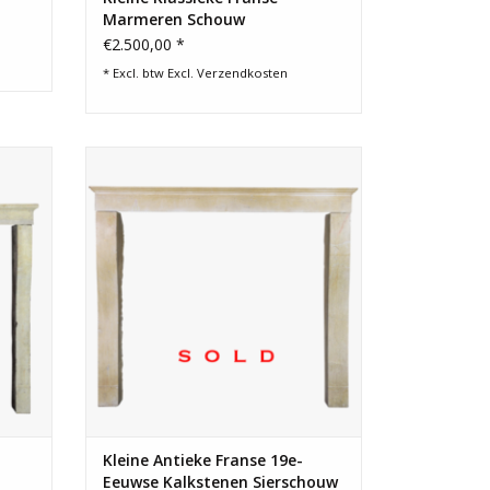
Marmeren Schouw
€2.500,00 *
* Excl. btw Excl.
Verzendkosten
ige
Antieke Franse sierschouw in licht
uw.
weerkaatsende harde steen.
Kleine Antieke Franse 19e-
Eeuwse Kalkstenen Sierschouw