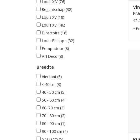
Louis XIV
(76)
Vin
Regentschap
(38)
Fra
Louis XV
(18)
€1.
Louis XVI
(46)
* Ex
Directoire
(16)
Louis Philippe
(32)
Pompadour
(8)
Art Deco
(8)
haar
Breedte
Vierkant
(5)
< 40 cm
(3)
40 - 50 cm
(5)
50 - 60 cm
(4)
60- 70 cm
(3)
70 - 80 cm
(2)
80 - 90 cm
(1)
90 - 100 cm
(4)
Rus
> 100 cm
(5)