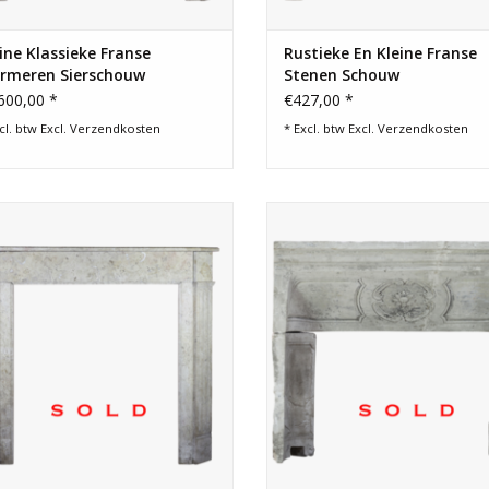
ine Klassieke Franse
Rustieke En Kleine Franse
rmeren Sierschouw
Stenen Schouw
600,00 *
€427,00 *
cl. btw Excl.
Verzendkosten
* Excl. btw Excl.
Verzendkosten
leine vintage stenen schouw met
Stukken steen uit de binnenkant 
rustieke en landelijke twist uit
antieke Lodewijk XIV Franse land
Bourgondië.
schouw. Ideaal om te kalken