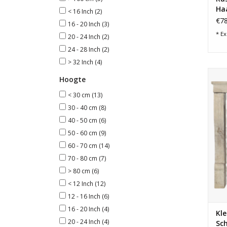
Ha
< 16 Inch
(2)
In 
€78
16 - 20 Inch
(3)
* Ex
20 - 24 Inch
(2)
24 - 28 Inch
(2)
> 32 Inch
(4)
Hoogte
< 30 cm
(13)
30 - 40 cm
(8)
40 - 50 cm
(6)
50 - 60 cm
(9)
60 - 70 cm
(14)
70 - 80 cm
(7)
> 80 cm
(6)
< 12 Inch
(12)
12 - 16 Inch
(6)
16 - 20 Inch
(4)
Kle
20 - 24 Inch
(4)
Sc