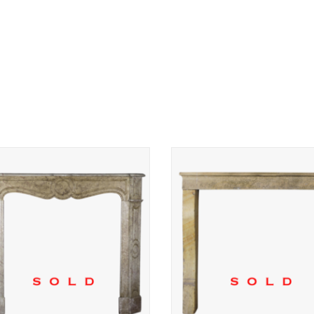
19e eeuwse Franse kleine schou
patina.
eine Franse schouw met een soort
rustieke uitstraling.