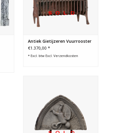
Antiek Gietijzeren Vuurrooster
€1.370,00 *
* Excl. btw Excl.
Verzendkosten
Authentiek reclaimed wandelement met
vallende engel. Origineel bovenste
deurelement.