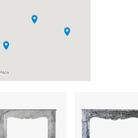
ntage sierschouw in Franse stijl in
groen marmer.
kleine gerestaureerde klassieke 
pompadour-stijl schouw.