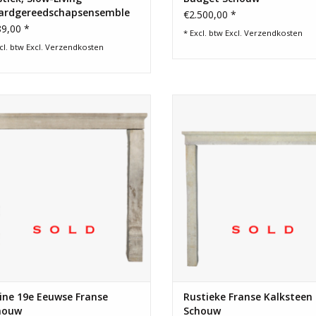
ardgereedschapsensemble
€2.500,00 *
Smeedijzer
9,00 *
* Excl. btw Excl.
Verzendkosten
cl. btw Excl.
Verzendkosten
Kleine Franse antieke kalkstenen
Franse landelijke honingkleur
sierschouw.
kalkstenen sierschouw ombo
ine 19e Eeuwse Franse
Rustieke Franse Kalksteen
houw
Schouw