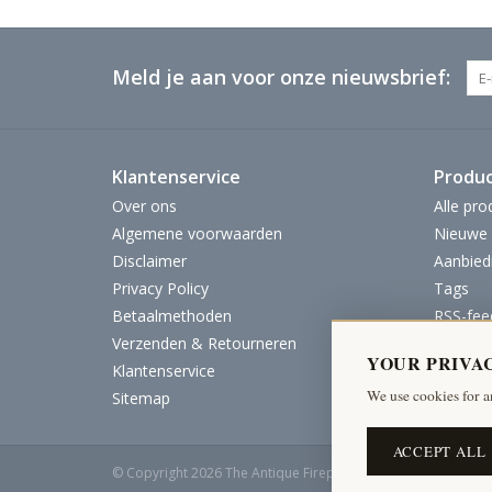
Meld je aan voor onze nieuwsbrief:
Klantenservice
Produ
Over ons
Alle pro
Algemene voorwaarden
Nieuwe 
Disclaimer
Aanbied
Privacy Policy
Tags
Betaalmethoden
RSS-fee
Verzenden & Retourneren
YOUR PRIVA
Klantenservice
We use cookies for a
Sitemap
ACCEPT ALL
© Copyright 2026 The Antique Fireplace Bank