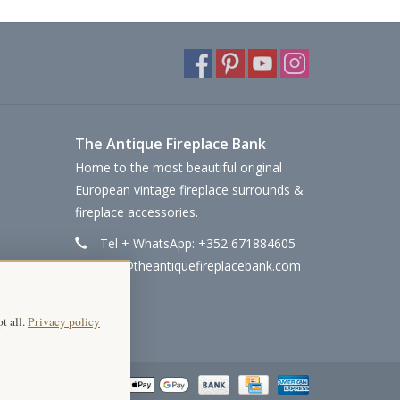
The Antique Fireplace Bank
Home to the most beautiful original
European vintage fireplace surrounds &
fireplace accessories.
Tel + WhatsApp: +352 671884605
info@theantiquefireplacebank.com
t all.
Privacy policy