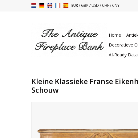
EUR
/
GBP
/
USD
/
CHF
/
CNY
Home
Antie
Decoratieve O
AI-Ready Dat
Kleine Klassieke Franse Eik
Schouw