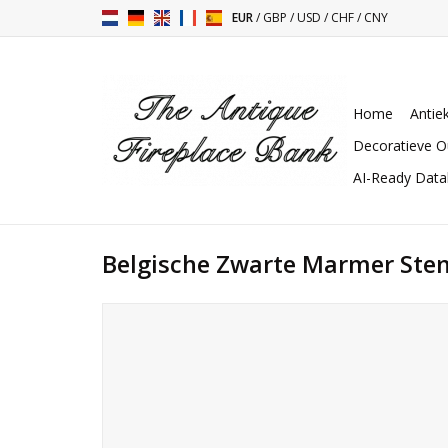
EUR
/
GBP
/
USD
/
CHF
/
CNY
Home
Antie
Decoratieve O
AI-Ready Dat
Belgische Zwarte Marmer Ste