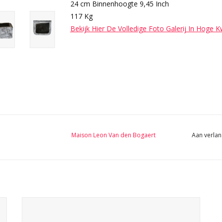
24 cm Binnenhoogte 9,45 Inch
117 Kg
Bekijk Hier De Volledige Foto Galerij In Hoge K
Maison Leon Van den Bogaert
Aan verlan
Een van de 3 Belgische zwarte marmeren stenen bakken
met een mooie originele slijtage als lavabo in Wabi-Sabi
interieur inrichting.