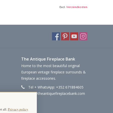
Excl.
Verzendkosten
The Antique Fireplace Bank
Home to the most beautiful original
European vintage fireplace surrounds &
fireplace accessories.
Tel + WhatsApp: +352 671884605
info@theantiquefireplacebank.com
t all.
Privacy policy