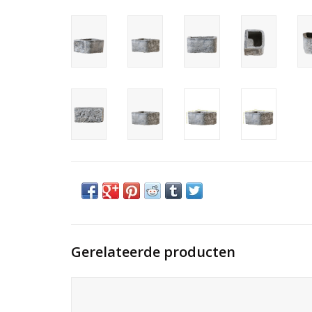
Gerelateerde producten
Een van de 3 Belgische zwarte marmeren stenen bakken
met een mooie originele slijtage als lavabo in Wabi-Sabi
interieur inrichting.