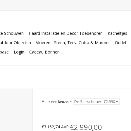
ke Schouwen
Haard Installatie en Decor Toebehoren
Kacheltjes
utdoor Objecten
Vloeren - Steen, Terra Cotta & Marmer
Outlet
abase
Login
Cadeau Bonnen
Maak een keuze:
*
€2.990,00
€3.162,74 AVP