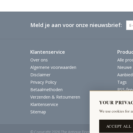
Meld je aan voor onze nieuwsbrief:
Klantenservice
Produ
Over ons
Alle pro
Algemene voorwaarden
Nieuwe 
Disclaimer
Aanbied
Privacy Policy
Tags
Betaalmethoden
RSS-fee
Verzenden & Retourneren
YOUR PRIVA
Klantenservice
We use cookies for a
Sitemap
ACCEPT ALL
© Copyright 2026 The Antique Fireplace Bank