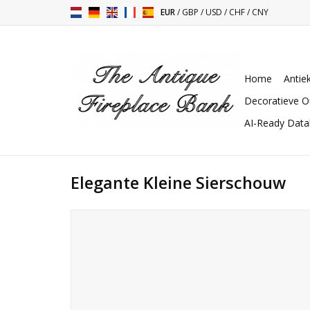
EUR
/
GBP
/
USD
/
CHF
/
CNY
Home
Antie
Decoratieve O
AI-Ready Dat
Elegante Kleine Sierschouw