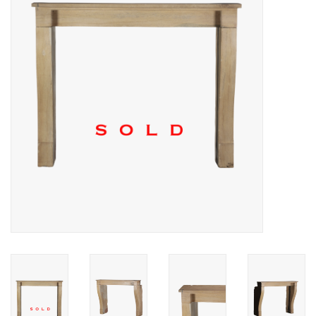
Decoratieve Outdoor
Objecten
Vloeren - Steen, Terra Cotta
& Marmer
Outlet
Tevreden Klanten
Antieke Marmers
AI-Ready Database
Login