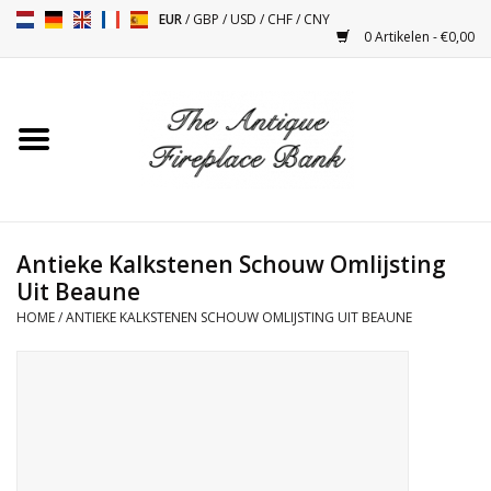
EUR
/
GBP
/
USD
/
CHF
/
CNY
0 Artikelen - €0,00
Home
Antieke Schouwen
Haard Installatie en Decor
Toebehoren
Antieke Kalkstenen Schouw Omlijsting
Uit Beaune
HOME
/
ANTIEKE KALKSTENEN SCHOUW OMLIJSTING UIT BEAUNE
Kacheltjes
Tafels
Antiquiteiten en Vintage
Objecten