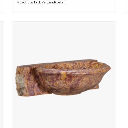
* Excl. btw Excl.
Verzendkosten
Brocatelle marmeren handwasbak uit Spanje. Luxe
wandmodel met rijke kleuren, perfect voor stijlvolle
toiletruimtes.
TOEVOEGEN AAN WINKELWAGEN