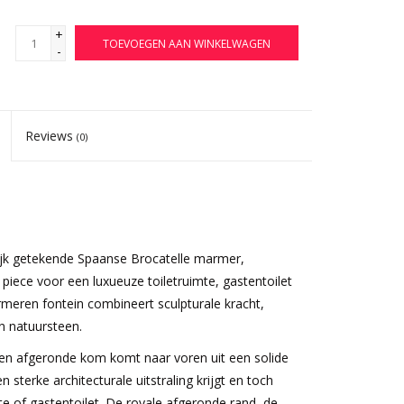
+
TOEVOEGEN AAN WINKELWAGEN
-
Reviews
(0)
jk getekende Spaanse Brocatelle marmer,
iece voor een luxueuze toiletruimte, gastentoilet
armeren fontein combineert sculpturale kracht,
n natuursteen.
n afgeronde kom komt naar voren uit een solide
sterke architecturale uitstraling krijgt en toch
imte of gastentoilet. De royale afgeronde rand, de