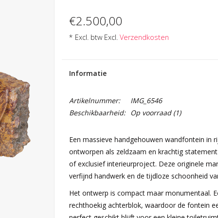
€2.500,00
* Excl. btw Excl.
Verzendkosten
Informatie
Artikelnummer:
IMG_6546
Beschikbaarheid:
Op voorraad
(1)
Een massieve handgehouwen wandfontein in ri
ontworpen als zeldzaam en krachtig statement p
of exclusief interieurproject. Deze originele m
verfijnd handwerk en de tijdloze schoonheid va
Het ontwerp is compact maar monumentaal. Ee
rechthoekig achterblok, waardoor de fontein een 
perfect geschikt blijft voor een kleine toiletru