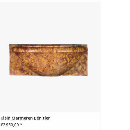
en zeldzame combinatie van bruikbaarheid en
Mooie lavabo voor kleine kamer.
TOEVOEGEN AAN WINKELWAGEN
t leeftijd en gebruik. Klaar voor installatie.
waliteit →
Klein Marmeren Bénitier
€2.950,00 *