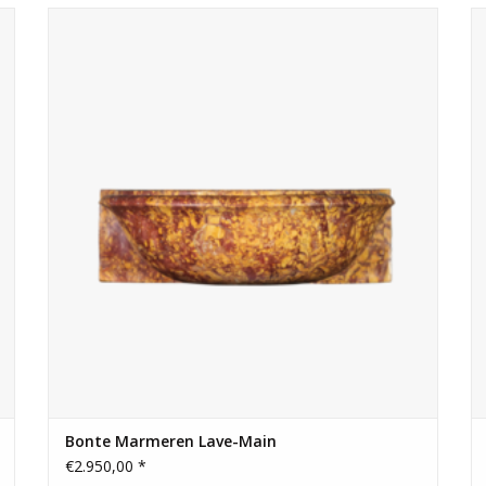
als een ongewoon statement decorstuk, met e
.
Luxe lave-main voor top interieur.
decoratieve aanwezigheid.
TOEVOEGEN AAN WINKELWAGEN
Conditie: Slijtage en staat in overeenstemming me
Afmetingen:
45 cm Buitenbreedte 17.72 Inch
21 cm Buitenhoogte 8.27 Inch
39 cm Binnenbreedte 15.35 Inch
8.5 cm Binnenhoogte 3.35 Inch
30.5 cm Buitenprojectie 12.01 Inch
21 cm Binnenprojectie 8.27 Inch
40 Kg
Bekijk Hier De Volledige Foto Galerij In Hoge K
Bonte Marmeren Lave-Main
€2.950,00 *