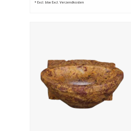
* Excl. btw Excl.
Verzendkosten
Exclusieve Brocatelle de Spain marmeren handwasser met
warme goud- en bordeauxtinten. Luxe wandwastafel voor
powder room of stijlvol gastentoilet.
TOEVOEGEN AAN WINKELWAGEN