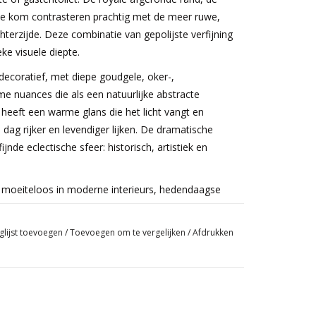
ste kom contrasteren prachtig met de meer ruwe,
terzijde. Deze combinatie van gepolijste verfijning
ke visuele diepte.
decoratief, met diepe goudgele, oker-,
e nuances die als een natuurlijke abstracte
heeft een warme glans die het licht vangt en
ag rijker en levendiger lijken. De dramatische
nde eclectische sfeer: historisch, artistiek en
moeiteloos in moderne interieurs, hedendaagse
es en luxueuze woonconcepten. In een
l focuspunt; in een gelaagd interieur voegt ze
glijst toevoegen
/
Toevoegen om te vergelijken
/
Afdrukken
ziel toe. Perfect voor een kleine powder room,
é-interieur waar karakter en originaliteit essentieel
iek interieur zal dit originele object altijd dienen