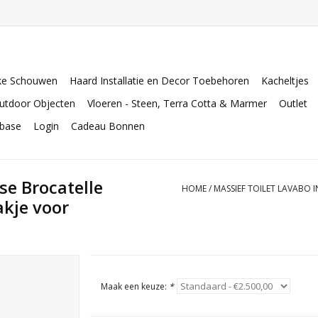
ke Schouwen
Haard Installatie en Decor Toebehoren
Kacheltjes
utdoor Objecten
Vloeren - Steen, Terra Cotta & Marmer
Outlet
abase
Login
Cadeau Bonnen
se Brocatelle
HOME
/
MASSIEF TOILET LAVABO 
kje voor
Maak een keuze:
*