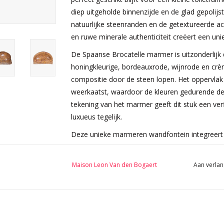
diep uitgeholde binnenzijde en de glad gepolij
natuurlijke steenranden en de getextureerde ach
en ruwe minerale authenticiteit creëert een unie
De Spaanse Brocatelle marmer is uitzonderlijk 
honingkleurige, bordeauxrode, wijnrode en crèm
compositie door de steen lopen. Het oppervlak 
weerkaatst, waardoor de kleuren gedurende de d
tekening van het marmer geeft dit stuk een verfij
luxueus tegelijk.
Deze unieke marmeren wandfontein integreert 
kunstomgevingen, gezellige tijdloze leefruimt
minimalistische setting wordt ze een sculpturaa
Maison Leon Van den Bogaert
Aan verlan
authenticiteit, kleur, textuur en architecturale 
gastentoilet, boutique hospitality project of priv
zijn.
Als authentiek architecturaal element voor een un