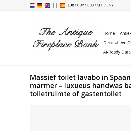
EUR
/
GBP
/
USD
/
CHF
/
CNY
Home
Antie
Decoratieve O
AI-Ready Dat
Massief toilet lavabo in Spaan
marmer – luxueus handwas ba
toiletruimte of gastentoilet