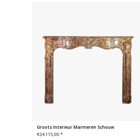
Grote tijdloze luxe lifestyle interieur marmeren top schouw
Eigen haard is goud waard.
TOEVOEGEN AAN WINKELWAGEN
Groots Interieur Marmeren Schouw
€24.115,00 *