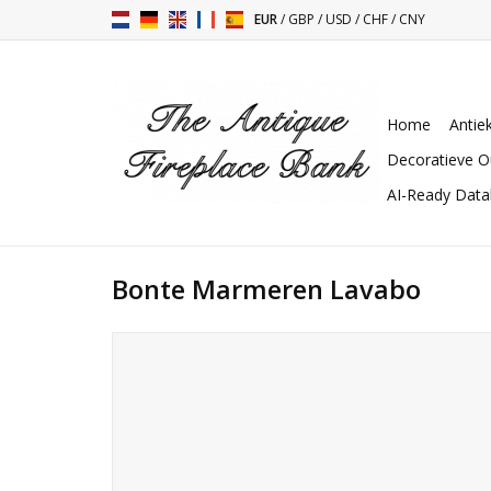
EUR
/
GBP
/
USD
/
CHF
/
CNY
Home
Antie
Decoratieve O
AI-Ready Dat
Bonte Marmeren Lavabo