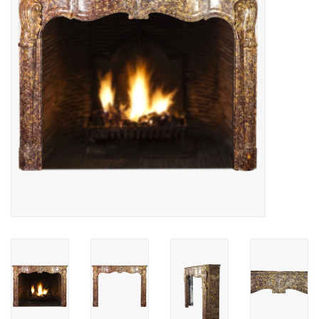
Decoratieve Outdoor
Objecten
Vloeren - Steen, Terra Cotta
& Marmer
Outlet
Tevreden Klanten
Antieke Marmers
AI-Ready Database
Login