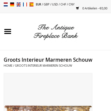
EUR
/
GBP
/
USD
/
CHF
/
CNY
0 Artikelen - €0,00
Home
Antieke Schouwen
Haard Installatie en Decor
Toebehoren
Groots Interieur Marmeren Schouw
HOME
/
GROOTS INTERIEUR MARMEREN SCHOUW
Kacheltjes
Tafels
Antiquiteiten en Vintage
Objecten