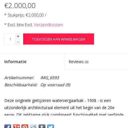
€2.000,00
* Stukprijs: €2.000,00 /
* Excl. btw Excl.
Verzendkosten
+
TOEVOEGEN AAN WINKELWAGEN
-
Informatie
Reviews
(0)
Artikelnummer:
IMG_6593
Beschikbaarheid:
Op voorraad
(9)
Deze originele gietijzeren watervergaarbak - 1908 - is een
uitzonderlijk architecturaal element uit het begin van de 20e
eeuw. Dit zeldzame stuk combineert functionaliteit met verfijnde
decoratie en vormt vandaag een krachtig decoratief statement