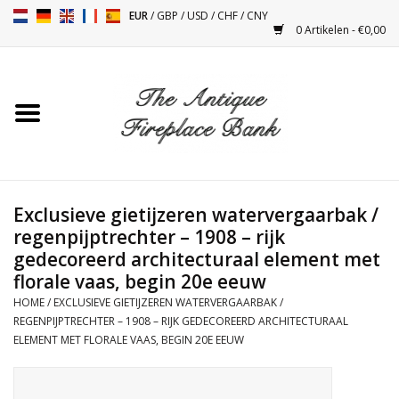
EUR
/
GBP
/
USD
/
CHF
/
CNY
0 Artikelen - €0,00
Home
Antieke Schouwen
Haard Installatie en Decor
Toebehoren
Exclusieve gietijzeren watervergaarbak /
regenpijptrechter – 1908 – rijk
gedecoreerd architecturaal element met
Kacheltjes
florale vaas, begin 20e eeuw
HOME
/
EXCLUSIEVE GIETIJZEREN WATERVERGAARBAK /
Tafels
REGENPIJPTRECHTER – 1908 – RIJK GEDECOREERD ARCHITECTURAAL
ELEMENT MET FLORALE VAAS, BEGIN 20E EEUW
Antiquiteiten en Vintage
Objecten