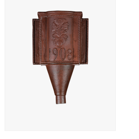
Decoratieve Outdoor
Objecten
Vloeren - Steen, Terra Cotta
& Marmer
Outlet
Tevreden Klanten
Antieke Marmers
AI-Ready Database
Login