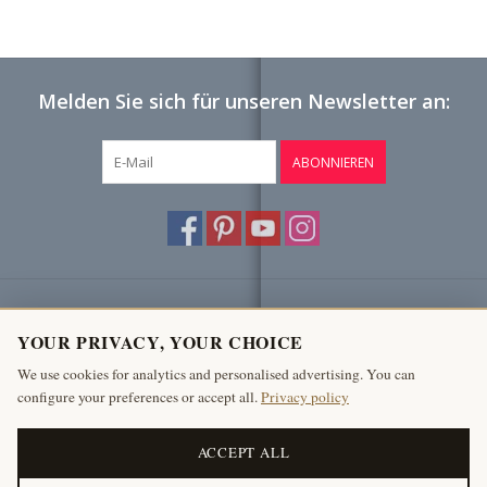
Melden Sie sich für unseren Newsletter an:
ABONNIEREN
Kundendienst
YOUR PRIVACY, YOUR CHOICE
Produkte
We use cookies for analytics and personalised advertising. You can
configure your preferences or accept all.
Privacy policy
Mein Konto
The Antique Fireplace Bank
ACCEPT ALL