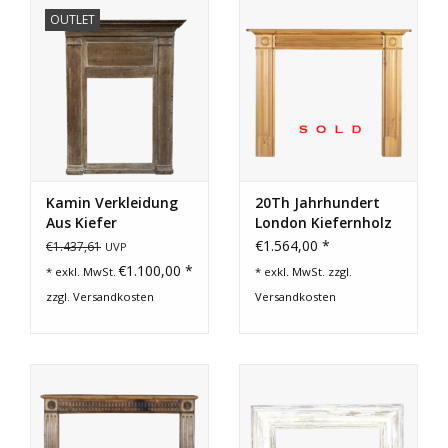
OUTLET
Kamin Verkleidung
20Th Jahrhundert
Aus Kiefer
London Kiefernholz
Kamin
€1.564,00 *
€1.437,61
UVP
€1.100,00 *
* exkl. MwSt.
* exkl. MwSt. zzgl.
zzgl.
Versandkosten
Versandkosten