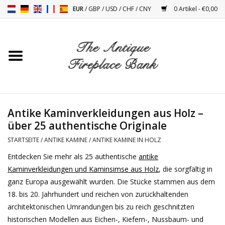
EUR
/
GBP
/
USD
/
CHF
/
CNY
0 Artikel - €0,00
Startseite
Antike Kamine
Kamin Installation und
Antike Kaminverkleidungen aus Holz –
Decor Zubehör
über 25 authentische Originale
STARTSEITE
/
ANTIKE KAMINE
/
ANTIKE KAMINE IN HOLZ
Öfen
Entdecken Sie mehr als 25 authentische
antike
Kaminverkleidungen und Kaminsimse aus Holz
, die sorgfältig in
Tische
ganz Europa ausgewählt wurden. Die Stücke stammen aus dem
18. bis 20. Jahrhundert und reichen von zurückhaltenden
Antiquitäten Und Vintage
architektonischen Umrandungen bis zu reich geschnitzten
Objekten
historischen Modellen aus Eichen-, Kiefern-, Nussbaum- und