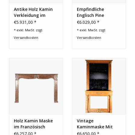
Antike Holz Kamin
Empfindliche
Verkleidung im
Englisch Pine
Französische
Kaminmaske
€5.931,00 *
€6.029,00 *
Landstil
* exkl. MwSt. zzgl.
* exkl. MwSt. zzgl.
Versandkosten
Versandkosten
Holz Kamin Maske
Vintage
im Französisch
Kaminmaske Mit
Landstil
Spiegel
€6.257,00 *
€6.650,00 *