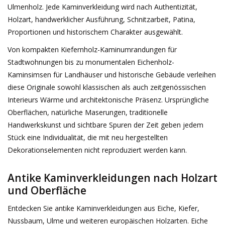
Ulmenholz. Jede Kaminverkleidung wird nach Authentizität,
Dekorative Outdoor-
Holzart, handwerklicher Ausführung, Schnitzarbeit, Patina,
Elemente
Proportionen und historischem Charakter ausgewählt.
Von kompakten Kiefernholz-Kaminumrandungen für
Böden -Stein-, Terrakotta-
Stadtwohnungen bis zu monumentalen Eichenholz-
und Marmor
Kaminsimsen für Landhäuser und historische Gebäude verleihen
diese Originale sowohl klassischen als auch zeitgenössischen
Outlet
Interieurs Wärme und architektonische Präsenz. Ursprüngliche
Oberflächen, natürliche Maserungen, traditionelle
Handwerkskunst und sichtbare Spuren der Zeit geben jedem
Zufriedene Kunden
Stück eine Individualität, die mit neu hergestellten
Dekorationselementen nicht reproduziert werden kann.
Antiker Marmor
Antike Kaminverkleidungen nach Holzart
KI-fähige Datenbank
und Oberfläche
Entdecken Sie antike Kaminverkleidungen aus Eiche, Kiefer,
Login
Nussbaum, Ulme und weiteren europäischen Holzarten. Eiche