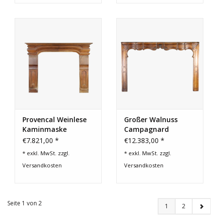
Provencal Weinlese
Großer Walnuss
Kaminmaske
Campagnard
Kaminmaske
€7.821,00 *
€12.383,00 *
* exkl. MwSt. zzgl.
* exkl. MwSt. zzgl.
Versandkosten
Versandkosten
Seite 1 von 2
1
2