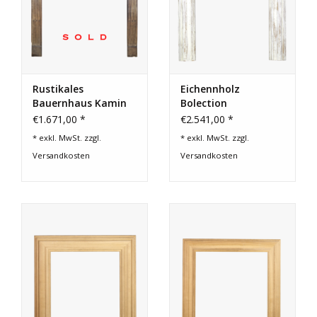
Rustikales
Eichennholz
Bauernhaus Kamin
Bolection
In Eiche
Kaminmaske
€1.671,00 *
€2.541,00 *
* exkl. MwSt. zzgl.
* exkl. MwSt. zzgl.
Versandkosten
Versandkosten