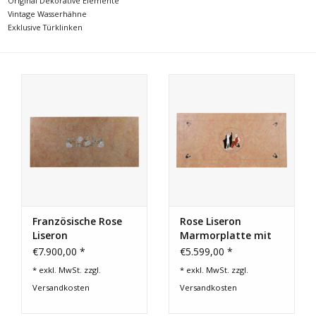
Original Dekorative Elemente
Vintage Wasserhähne
Geschenkkarte kaufen
Exklusive Türklinken
Französische Rose
Rose Liseron
Liseron
Marmorplatte mit
Marmorplatte mit
klassischer figuraler
€7.900,00 *
€5.599,00 *
Blumenintarsie
Pietra-Dura-Intarsie
* exkl. MwSt. zzgl.
* exkl. MwSt. zzgl.
Versandkosten
Versandkosten