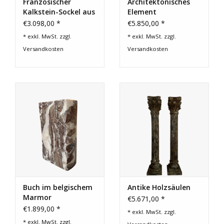
Französischer
Architektonisches
Kalkstein-Sockel aus
Element
dem 19. Jahrhundert
€3.098,00 *
€5.850,00 *
* exkl. MwSt. zzgl.
* exkl. MwSt. zzgl.
Versandkosten
Versandkosten
Buch im belgischem
Antike Holzsäulen
Marmor
€5.671,00 *
€1.899,00 *
* exkl. MwSt. zzgl.
* exkl. MwSt. zzgl.