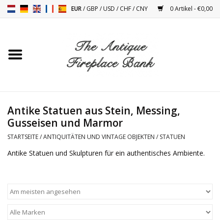
EUR
/
GBP
/
USD
/
CHF
/
CNY
0 Artikel - €0,00
Startseite
Antike Kamine
Kamin Installation und
Antike Statuen aus Stein, Messing,
Decor Zubehör
Gusseisen und Marmor
STARTSEITE
/
ANTIQUITÄTEN UND VINTAGE OBJEKTEN
/
STATUEN
Öfen
Antike Statuen und Skulpturen für ein authentisches Ambiente.
Tische
Antiquitäten Und Vintage
Objekten