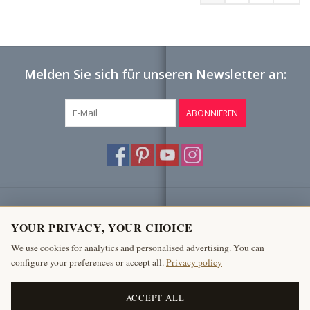
Melden Sie sich für unseren Newsletter an:
ABONNIEREN
Kundendienst
YOUR PRIVACY, YOUR CHOICE
Produkte
We use cookies for analytics and personalised advertising. You can
configure your preferences or accept all.
Privacy policy
Mein Konto
The Antique Fireplace Bank
ACCEPT ALL