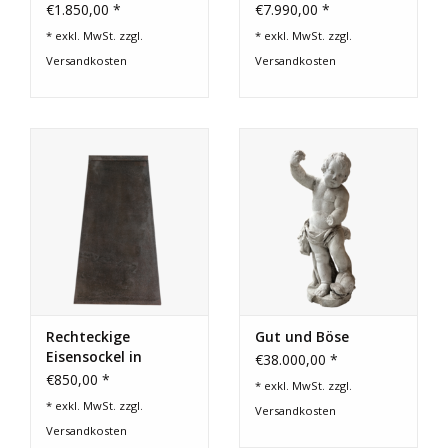
Monumentale
€1.850,00 *
€7.990,00 *
Skulptur
* exkl. MwSt. zzgl.
* exkl. MwSt. zzgl.
Versandkosten
Versandkosten
Rechteckige
Gut und Böse
Eisensockel in
€38.000,00 *
Obeliskenform mit
€850,00 *
* exkl. MwSt. zzgl.
Rostpatina
* exkl. MwSt. zzgl.
Versandkosten
Versandkosten