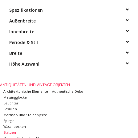
Spezifikationen
Dekorative Outdoor-
Elemente
Außenbreite
Innenbreite
Böden -Stein-, Terrakotta-
Periode & Stil
und Marmor
Breite
Outlet
Höhe Auswahl
Zufriedene Kunden
ANTIQUITÄTEN UND VINTAGE OBJEKTEN
Architektonische Elemente | Authentische Deko
Antiker Marmor
Messingglocke
Leuchter
Fossilien
KI-fähige Datenbank
Marmor- und Steinobjekte
Spiegel
Waschbecken
Login
Statuen