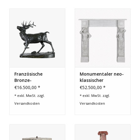
Französische
Monumentaler neo-
Bronze-
klassischer
Hirschskulptur von
Karyatidenkamin |
€16.500,00 *
€52.500,00 *
Antoine-Louis Barye
Louis XVI – Empire
* exkl. MwSt. zzgl.
* exkl. MwSt. zzgl.
Versandkosten
Versandkosten