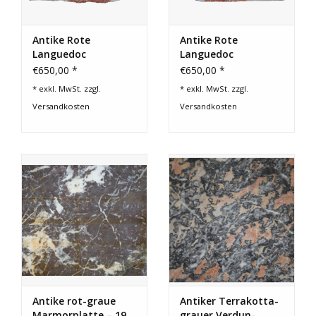
Antike Rote
Antike Rote
Languedoc
Languedoc
Marmortafel
Marmortafel
€650,00 *
€650,00 *
* exkl. MwSt. zzgl.
* exkl. MwSt. zzgl.
Versandkosten
Versandkosten
Antike rot-graue
Antiker Terrakotta-
Marmorplatte – 19.
grauer Verdun-