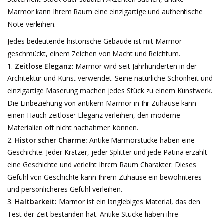
Marmor kann Ihrem Raum eine einzigartige und authentische
Dekorative Outdoor-
Note verleihen.
Elemente
Jedes bedeutende historische Gebäude ist mit Marmor
geschmückt, einem Zeichen von Macht und Reichtum.
Böden -Stein-, Terrakotta-
Zeitlose Eleganz:
Marmor wird seit Jahrhunderten in der
und Marmor
Architektur und Kunst verwendet. Seine natürliche Schönheit und
einzigartige Maserung machen jedes Stück zu einem Kunstwerk.
Outlet
Die Einbeziehung von antikem Marmor in Ihr Zuhause kann
einen Hauch zeitloser Eleganz verleihen, den moderne
Zufriedene Kunden
Materialien oft nicht nachahmen können.
Historischer Charme:
Antike Marmorstücke haben eine
Geschichte. Jeder Kratzer, jeder Splitter und jede Patina erzählt
Antiker Marmor
eine Geschichte und verleiht Ihrem Raum Charakter. Dieses
Gefühl von Geschichte kann Ihrem Zuhause ein bewohnteres
KI-fähige Datenbank
und persönlicheres Gefühl verleihen.
Haltbarkeit:
Marmor ist ein langlebiges Material, das den
Login
Test der Zeit bestanden hat. Antike Stücke haben ihre