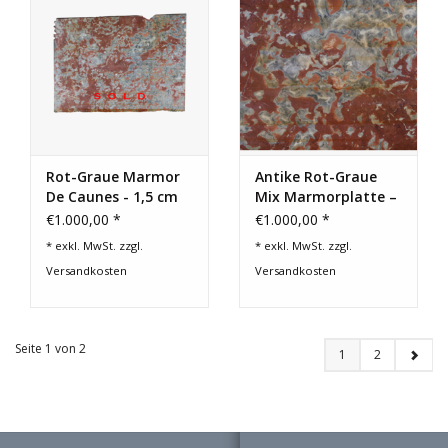
Rot-Graue Marmor
Antike Rot-Graue
De Caunes - 1,5 cm
Mix Marmorplatte –
Dick
190 cm – 135 cm –
€1.000,00 *
€1.000,00 *
1,5 cm dick
* exkl. MwSt. zzgl.
* exkl. MwSt. zzgl.
Versandkosten
Versandkosten
Seite 1 von 2
1
2