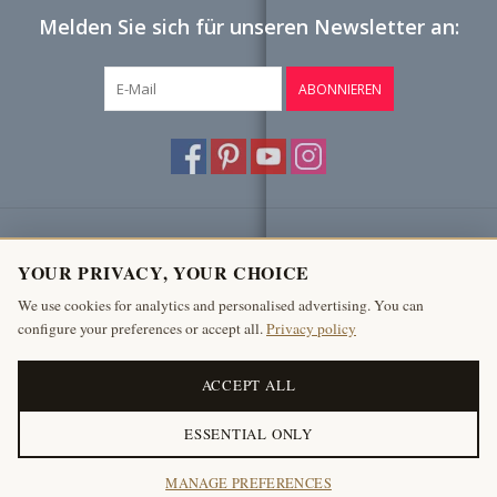
Melden Sie sich für unseren Newsletter an:
ABONNIEREN
Kundendienst
YOUR PRIVACY, YOUR CHOICE
Produkte
We use cookies for analytics and personalised advertising. You can
configure your preferences or accept all.
Privacy policy
Mein Konto
The Antique Fireplace Bank
ACCEPT ALL
ESSENTIAL ONLY
© Copyright 2026 Antike Kamine Bank
MANAGE PREFERENCES