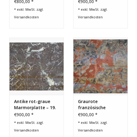
Jahrhundert
Jahrhundert
€800,00 *
€900,00 *
* exkl. MwSt. zzgl.
* exkl. MwSt. zzgl.
Versandkosten
Versandkosten
Antike rot-graue
Graurote
Marmorplatte – 19.
französische
Jahrhundert
Caunes-
€900,00 *
€900,00 *
Marmorplatte
* exkl. MwSt. zzgl.
* exkl. MwSt. zzgl.
Versandkosten
Versandkosten