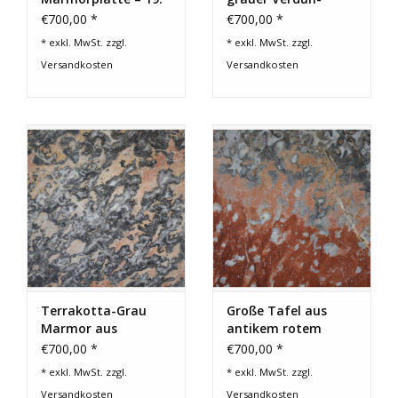
Jahrhundert
Marmor
€700,00 *
€700,00 *
* exkl. MwSt. zzgl.
* exkl. MwSt. zzgl.
Versandkosten
Versandkosten
Terrakotta-Grau
Große Tafel aus
Marmor aus
antikem rotem
Frankreich 2 cm
Languedoc-Marmor
€700,00 *
€700,00 *
– reiche Geschichte
* exkl. MwSt. zzgl.
* exkl. MwSt. zzgl.
aus Frankreich
Versandkosten
Versandkosten