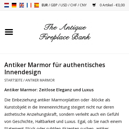
EUR
/
GBP
/
USD
/
CHF
/
CNY
0 Artikel - €0,00
Startseite
Antike Kamine
Kamin Installation und
Antiker Marmor für authentisches
Decor Zubehör
Innendesign
STARTSEITE
/
ANTIKER MARMOR
Öfen
Antiker Marmor: Zeitlose Eleganz und Luxus
Die Einbeziehung antiker Marmorplatten oder -blöcke als
Tische
Kunstobjekt in die Inneneinrichtung steigert nicht nur deren
ästhetische Anziehungskraft, sondern verleiht auch ein Gefühl
Antiquitäten Und Vintage
von Geschichte, Haltbarkeit und Luxus. Egal, ob Sie nach einem
Objekten
Statement-Stück oder subtilen Akzenten suchen, antiker