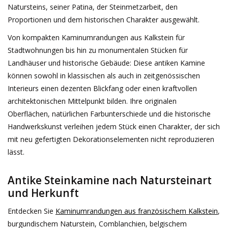
Natursteins, seiner Patina, der Steinmetzarbeit, den
Dekorative Outdoor-
Proportionen und dem historischen Charakter ausgewählt.
Elemente
Von kompakten Kaminumrandungen aus Kalkstein für
Stadtwohnungen bis hin zu monumentalen Stücken für
Böden -Stein-, Terrakotta-
Landhäuser und historische Gebäude: Diese antiken Kamine
und Marmor
können sowohl in klassischen als auch in zeitgenössischen
Interieurs einen dezenten Blickfang oder einen kraftvollen
Outlet
architektonischen Mittelpunkt bilden. Ihre originalen
Oberflächen, natürlichen Farbunterschiede und die historische
Handwerkskunst verleihen jedem Stück einen Charakter, der sich
Zufriedene Kunden
mit neu gefertigten Dekorationselementen nicht reproduzieren
lässt.
Antiker Marmor
Antike Steinkamine nach Natursteinart
KI-fähige Datenbank
und Herkunft
Entdecken Sie
Kaminumrandungen aus französischem Kalkstein
,
Login
burgundischem Naturstein, Comblanchien, belgischem