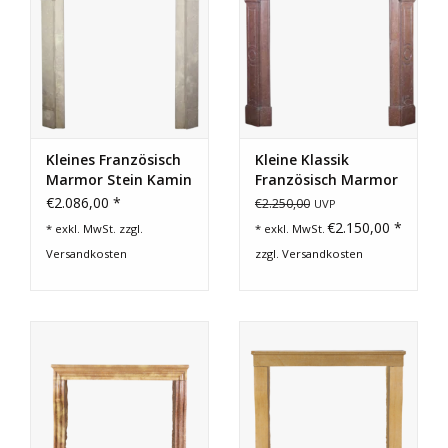
Kleines Französisch
Kleine Klassik
Marmor Stein Kamin
Französisch Marmor
Verkleidung
Stein Kamin
€2.086,00 *
€2.250,00
UVP
Verkleidung
€2.150,00 *
* exkl. MwSt. zzgl.
* exkl. MwSt.
Versandkosten
zzgl.
Versandkosten