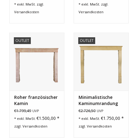
Jahrhundert
* exkl. MwSt. zzgl.
* exkl. MwSt. zzgl.
Versandkosten
Versandkosten
OUTLET
OUTLET
Roher französischer
Minimalistische
Kamin
Kaminumrandung
Aus Stein
€1.799,49
€2.726,50
UVP
UVP
€1.500,00 *
€1.750,00 *
* exkl. MwSt.
* exkl. MwSt.
zzgl.
Versandkosten
zzgl.
Versandkosten