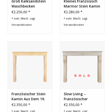
Groß Kalksandstein
Kleines Französisch
Waschbecken
Marmor Stein Kamin
Verkleidung
€2.250,00 *
€2.280,00 *
* exkl. MwSt. zzgl.
* exkl. MwSt. zzgl.
Versandkosten
Versandkosten
Französischer Stein
Slow Living –
Kamin Aus Dem 19.
Französischer
Jahrhundert
Kalksteinkamin
€2.350,00 *
€2.350,00 *
* exkl. MwSt. zzgl.
* exkl. MwSt. zzgl.