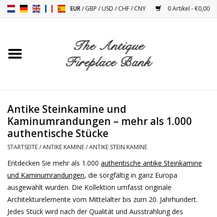
EUR
/
GBP
/
USD
/
CHF
/
CNY
0 Artikel - €0,00
Startseite
Antike Kamine
Kamin Installation und
Antike Steinkamine und
Decor Zubehör
Kaminumrandungen – mehr als 1.000
authentische Stücke
Öfen
STARTSEITE
/
ANTIKE KAMINE
/
ANTIKE STEIN KAMINE
Entdecken Sie mehr als 1.000
authentische antike Steinkamine
Tische
und Kaminumrandungen
, die sorgfältig in ganz Europa
ausgewählt wurden. Die Kollektion umfasst originale
Antiquitäten Und Vintage
Architekturelemente vom Mittelalter bis zum 20. Jahrhundert.
Objekten
Jedes Stück wird nach der Qualität und Ausstrahlung des