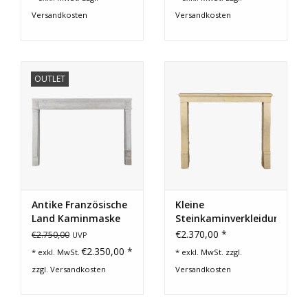
Versandkosten
Versandkosten
OUTLET
Antike Französische
Kleine
Land Kaminmaske
Steinkaminverkleidung
für einem Kleines
Aus Frankreich
€2.370,00 *
€2.750,00
UVP
Budget
€2.350,00 *
* exkl. MwSt.
* exkl. MwSt. zzgl.
zzgl.
Versandkosten
Versandkosten