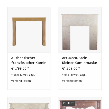
Authentischer
Art-Deco-Stein
französischer Kamin
Kleiner Kaminmaske
aus Burgunder
€1.799,00 *
€1.809,00 *
Kalkstein – Zeitlose
* exkl. MwSt. zzgl.
* exkl. MwSt. zzgl.
Eleganz
Versandkosten
Versandkosten
OUTLET