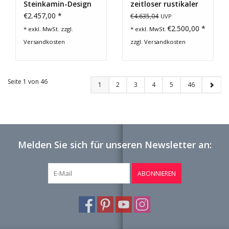
Steinkamin-Design
zeitloser rustikaler
Bicolor-Stein-Kamin
€2.457,00 *
€4.635,04
UVP
€2.500,00 *
* exkl. MwSt. zzgl.
* exkl. MwSt.
Versandkosten
zzgl.
Versandkosten
Seite 1 von 46
1
2
3
4
5
46
Melden Sie sich für unseren Newsletter an:
ABONNIEREN