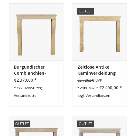
OUTLET
Burgundischer
Zeitlose Antike
Comblanchien-
Kaminverkleidung
Steinkamin
€2.370,00 *
€2.726,50
UVP
€2.400,00 *
* exkl. MwSt. zzgl.
* exkl. MwSt.
Versandkosten
zzgl.
Versandkosten
OUTLET
OUTLET