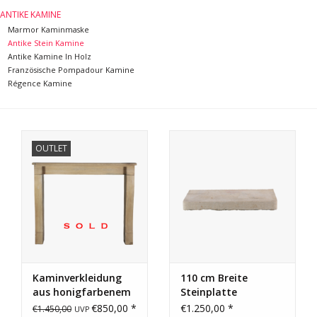
ANTIKE KAMINE
Marmor Kaminmaske
Antike Stein Kamine
Antike Kamine In Holz
Französische Pompadour Kamine
Régence Kamine
OUTLET
Kaminverkleidung
110 cm Breite
aus honigfarbenem
Steinplatte
Stein aus dem 19.
€850,00 *
€1.250,00 *
€1.450,00
UVP