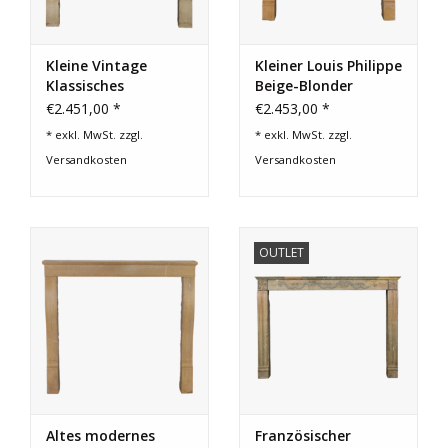
Kleine Vintage
Kleiner Louis Philippe
Klassisches
Beige-Blonder
Französisch Harter
Kalkstein-Kamin
€2.451,00 *
€2.453,00 *
Kalkstein
* exkl. MwSt. zzgl.
* exkl. MwSt. zzgl.
Kaminmaske
Versandkosten
Versandkosten
OUTLET
Altes modernes
Französischer