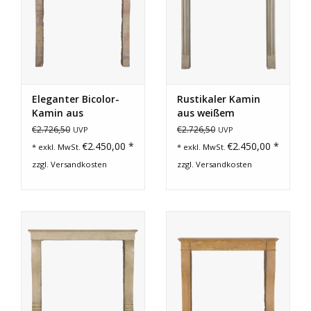
Eleganter Bicolor-
Rustikaler Kamin
Kamin aus
aus weißem
französischem Stein
Kalkstein
€2.726,50
€2.726,50
UVP
UVP
€2.450,00 *
€2.450,00 *
* exkl. MwSt.
* exkl. MwSt.
zzgl.
Versandkosten
zzgl.
Versandkosten