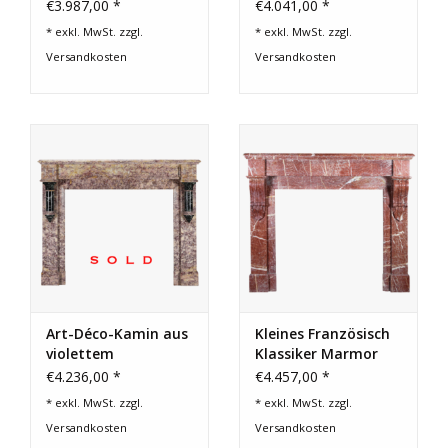
antiker Kaminsims
Jahrgang
€3.987,00 *
€4.041,00 *
Von Paris
Kaminmaske
* exkl. MwSt. zzgl.
* exkl. MwSt. zzgl.
Versandkosten
Versandkosten
Art-Déco-Kamin aus
Kleines Französisch
violettem
Klassiker Marmor
Brocatelle- und
Kaminmaske
€4.236,00 *
€4.457,00 *
grünem
* exkl. MwSt. zzgl.
* exkl. MwSt. zzgl.
französischem
Versandkosten
Versandkosten
Marmor