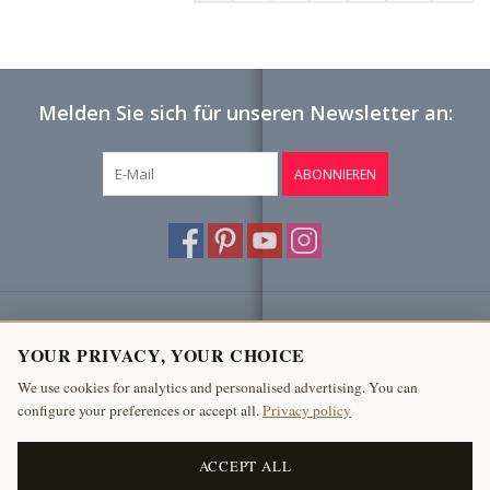
Melden Sie sich für unseren Newsletter an:
ABONNIEREN
Kundendienst
YOUR PRIVACY, YOUR CHOICE
Produkte
We use cookies for analytics and personalised advertising. You can
configure your preferences or accept all.
Privacy policy
Mein Konto
The Antique Fireplace Bank
ACCEPT ALL