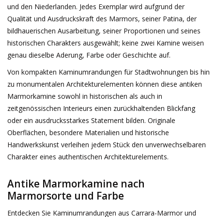
und den Niederlanden. Jedes Exemplar wird aufgrund der
Dekorative Outdoor-
Qualität und Ausdruckskraft des Marmors, seiner Patina, der
Elemente
bildhauerischen Ausarbeitung, seiner Proportionen und seines
historischen Charakters ausgewählt; keine zwei Kamine weisen
genau dieselbe Aderung, Farbe oder Geschichte auf.
Böden -Stein-, Terrakotta-
und Marmor
Von kompakten Kaminumrandungen für Stadtwohnungen bis hin
zu monumentalen Architekturelementen können diese antiken
Outlet
Marmorkamine sowohl in historischen als auch in
zeitgenössischen Interieurs einen zurückhaltenden Blickfang
oder ein ausdrucksstarkes Statement bilden. Originale
Zufriedene Kunden
Oberflächen, besondere Materialien und historische
Handwerkskunst verleihen jedem Stück den unverwechselbaren
Antiker Marmor
Charakter eines authentischen Architekturelements.
KI-fähige Datenbank
Antike Marmorkamine nach
Marmorsorte und Farbe
Login
Entdecken Sie Kaminumrandungen aus Carrara-Marmor und