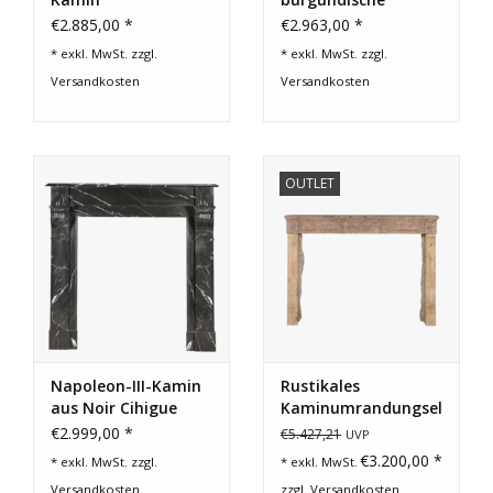
Vintage-
€2.885,00 *
€2.963,00 *
Kaminverkleidung
* exkl. MwSt. zzgl.
* exkl. MwSt. zzgl.
Versandkosten
Versandkosten
OUTLET
Napoleon-III-Kamin
Rustikales
aus Noir Cihigue
Kaminumrandungselement
Marmor – Original
Aus Stein Aus Dem
€2.999,00 *
€5.427,21
UVP
französischer
18.
€3.200,00 *
* exkl. MwSt. zzgl.
* exkl. MwSt.
Marmorkamin
Versandkosten
zzgl.
Versandkosten