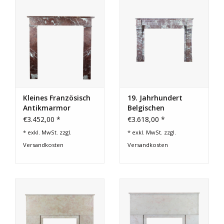
Kleines Französisch
19. Jahrhundert
Antikmarmor
Belgischen
Kaminmaske
Marmorkamin
€3.452,00 *
€3.618,00 *
Surround
* exkl. MwSt. zzgl.
* exkl. MwSt. zzgl.
Versandkosten
Versandkosten