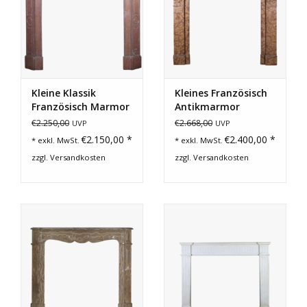
Kleine Klassik
Kleines Französisch
Französisch Marmor
Antikmarmor
Stein Kamin
Kaminmaske
€2.250,00
€2.668,00
UVP
UVP
Verkleidung
€2.150,00 *
€2.400,00 *
* exkl. MwSt.
* exkl. MwSt.
zzgl.
Versandkosten
zzgl.
Versandkosten