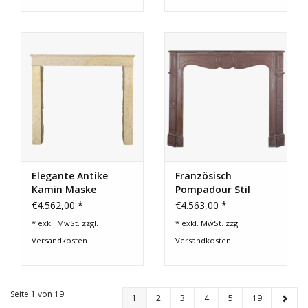
Elegante Antike
Französisch
Kamin Maske
Pompadour Stil
€4.562,00 *
€4.563,00 *
* exkl. MwSt. zzgl.
* exkl. MwSt. zzgl.
Versandkosten
Versandkosten
Seite 1 von 19
1
2
3
4
5
19