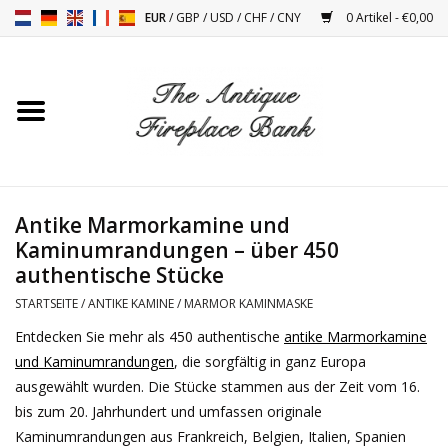
EUR
/
GBP
/
USD
/
CHF
/
CNY
0 Artikel - €0,00
Startseite
Antike Kamine
Kamin Installation und
Antike Marmorkamine und
Decor Zubehör
Kaminumrandungen – über 450
authentische Stücke
Öfen
STARTSEITE
/
ANTIKE KAMINE
/
MARMOR KAMINMASKE
Entdecken Sie mehr als 450 authentische
antike Marmorkamine
Tische
und Kaminumrandungen
, die sorgfältig in ganz Europa
ausgewählt wurden. Die Stücke stammen aus der Zeit vom 16.
Antiquitäten Und Vintage
bis zum 20. Jahrhundert und umfassen originale
Objekten
Kaminumrandungen aus Frankreich, Belgien, Italien, Spanien