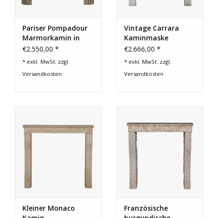
Pariser Pompadour
Vintage Carrara
Marmorkamin in
Kaminmaske
Karamell | Antik
€2.550,00 *
€2.666,00 *
* exkl. MwSt. zzgl.
* exkl. MwSt. zzgl.
Versandkosten
Versandkosten
Kleiner Monaco
Französische
Kamin
burgundische