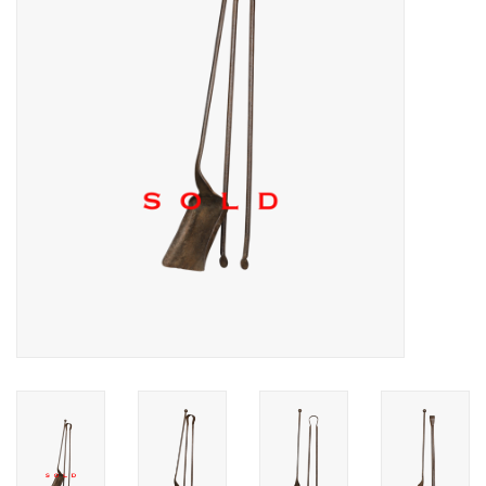
Decoratieve Outdoor
Objecten
Vloeren - Steen, Terra Cotta
& Marmer
Outlet
Tevreden Klanten
Antieke Marmers
AI-Ready Database
Login