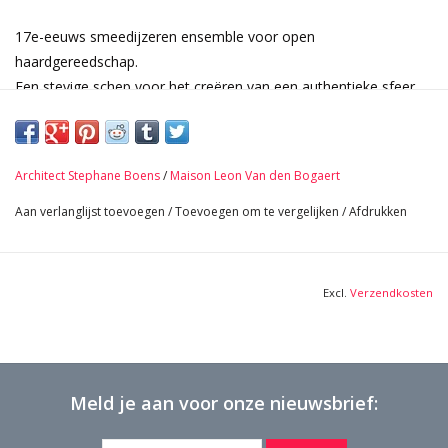
17e-eeuws smeedijzeren ensemble voor open
haardgereedschap.
Een stevige schep voor het creëren van een authentieke sfeer
bij het haardvuur.
Afmetingen:
68 cm Hoogte 26,77 Inch
Architect Stephane Boens
/
Maison Leon Van den Bogaert
2,05 Kg
Aan verlanglijst toevoegen
/
Toevoegen om te vergelijken
/
Afdrukken
Excl.
Verzendkosten
Meld je aan voor onze nieuwsbrief: