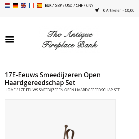
EUR
/
GBP
/
USD
/
CHF
/
CNY
0 Artikelen - €0,00
Home
Antieke Schouwen
Haard Installatie en Decor
Toebehoren
17E-Eeuws Smeedijzeren Open
Haardgereedschap Set
HOME
/
17E-EEUWS SMEEDIJZEREN OPEN HAARDGEREEDSCHAP SET
Kacheltjes
Tafels
Antiquiteiten en Vintage
Objecten