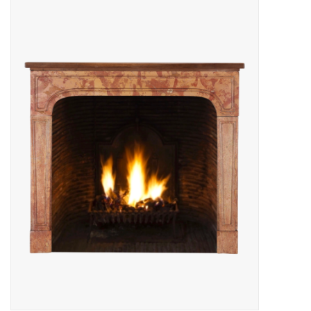
Decoratieve Outdoor
Objecten
Vloeren - Steen, Terra Cotta
& Marmer
Outlet
Tevreden Klanten
Antieke Marmers
AI-Ready Database
Login