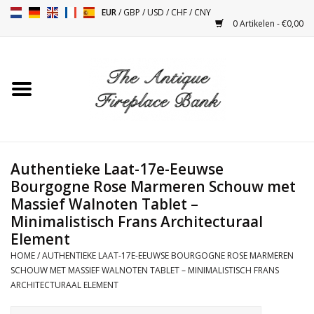
EUR
/
GBP
/
USD
/
CHF
/
CNY
0 Artikelen - €0,00
Home
Antieke Schouwen
Haard Installatie en Decor
Toebehoren
Authentieke Laat-17e-Eeuwse
Bourgogne Rose Marmeren Schouw met
Massief Walnoten Tablet –
Kacheltjes
Minimalistisch Frans Architecturaal
Element
Tafels
HOME
/
AUTHENTIEKE LAAT-17E-EEUWSE BOURGOGNE ROSE MARMEREN
SCHOUW MET MASSIEF WALNOTEN TABLET – MINIMALISTISCH FRANS
Antiquiteiten en Vintage
ARCHITECTURAAL ELEMENT
Objecten