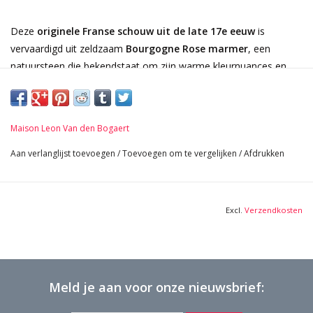
Deze
originele Franse schouw uit de late 17e eeuw
is
vervaardigd uit zeldzaam
Bourgogne Rose marmer
, een
natuursteen die bekendstaat om zijn warme kleurnuances en
subtiele adering. Het geheel wordt bekroond door een elegant
massief walnoten tablet
, wat deze schouw tot een
uitzonderlijk architecturaal statement maakt.
Maison Leon Van den Bogaert
Het ontwerp is minimalistisch en sculpturaal: verfijnd
Aan verlanglijst toevoegen
/
Toevoegen om te vergelijken
/
Afdrukken
geprofileerde stijlen, een zacht gebogen boog en strakke lijnen
benadrukken de pure verhoudingen. Deze ingetogen vormentaal
maakt de schouw perfect combineerbaar met zowel
Excl.
Verzendkosten
historische interieurs als moderne en hedendaagse
woonconcepten
.
De steen toont een rijk palet van
warme terracotta-, blush-
en okertinten
, die het natuurlijke licht op unieke wijze
Meld je aan voor onze nieuwsbrief:
reflecteren. Doorheen de dag verandert de uitstraling subtiel,
wat zorgt voor visuele diepte en een serene, tijdloze ambiance.