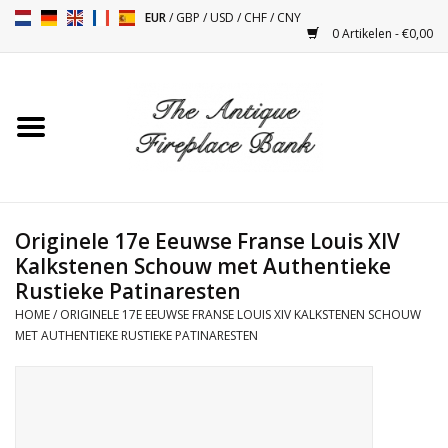
EUR
/
GBP
/
USD
/
CHF
/
CNY
0 Artikelen - €0,00
Home
Antieke Schouwen
Haard Installatie en Decor
Toebehoren
Originele 17e Eeuwse Franse Louis XIV
Kalkstenen Schouw met Authentieke
Rustieke Patinaresten
Kacheltjes
HOME
/
ORIGINELE 17E EEUWSE FRANSE LOUIS XIV KALKSTENEN SCHOUW
MET AUTHENTIEKE RUSTIEKE PATINARESTEN
Tafels
Antiquiteiten en Vintage
Objecten