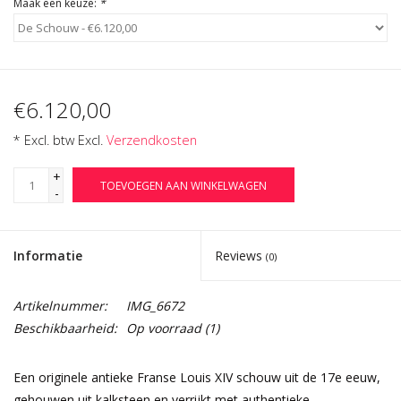
Maak een keuze:
*
€6.120,00
* Excl. btw Excl.
Verzendkosten
+
TOEVOEGEN AAN WINKELWAGEN
-
Informatie
Reviews
(0)
Artikelnummer:
IMG_6672
Beschikbaarheid:
Op voorraad
(1)
Een originele antieke Franse Louis XIV schouw uit de 17e eeuw,
gehouwen uit kalksteen en verrijkt met authentieke