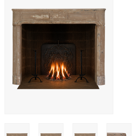
Decoratieve Outdoor
Objecten
Vloeren - Steen, Terra Cotta
& Marmer
Outlet
Tevreden Klanten
Antieke Marmers
AI-Ready Database
Login