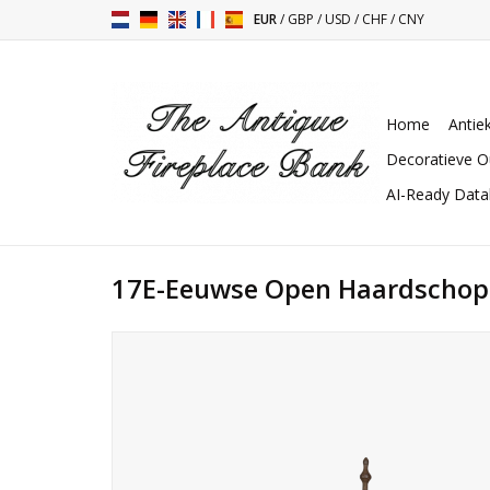
EUR
/
GBP
/
USD
/
CHF
/
CNY
Home
Antie
Decoratieve O
AI-Ready Dat
17E-Eeuwse Open Haardschop 