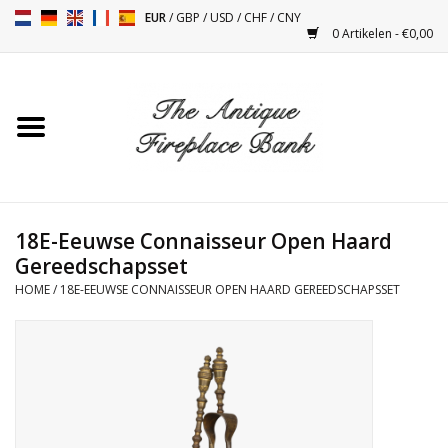
EUR
/
GBP
/
USD
/
CHF
/
CNY
0 Artikelen - €0,00
Home
Antieke Schouwen
Haard Installatie en Decor
Toebehoren
18E-Eeuwse Connaisseur Open Haard
Gereedschapsset
HOME
/
18E-EEUWSE CONNAISSEUR OPEN HAARD GEREEDSCHAPSSET
Kacheltjes
Tafels
Antiquiteiten en Vintage
Objecten