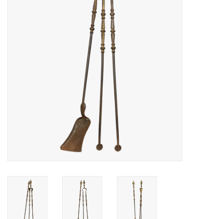
Decoratieve Outdoor
Objecten
Vloeren - Steen, Terra Cotta
& Marmer
Outlet
Tevreden Klanten
Antieke Marmers
AI-Ready Database
Login