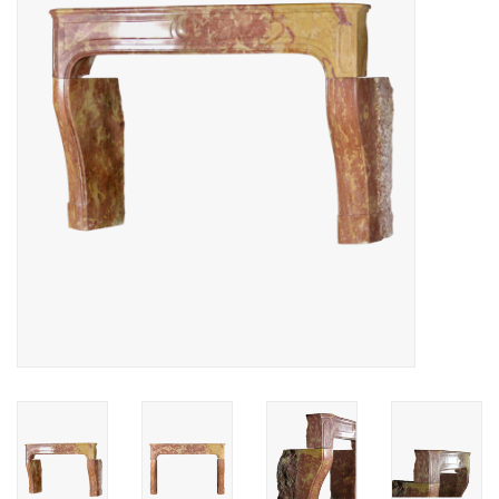
Decoratieve Outdoor
Objecten
Vloeren - Steen, Terra Cotta
& Marmer
Outlet
Tevreden Klanten
Antieke Marmers
AI-Ready Database
Login