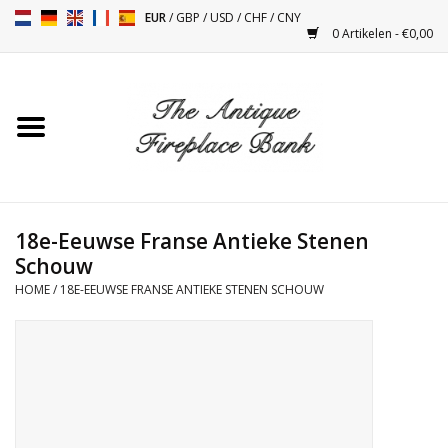
EUR
/
GBP
/
USD
/
CHF
/
CNY
0 Artikelen - €0,00
Home
Antieke Schouwen
Haard Installatie en Decor
Toebehoren
18e-Eeuwse Franse Antieke Stenen
Schouw
HOME
/
18E-EEUWSE FRANSE ANTIEKE STENEN SCHOUW
Kacheltjes
Tafels
Antiquiteiten en Vintage
Objecten