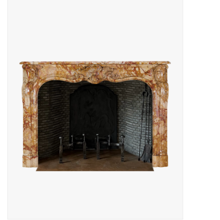
Decoratieve Outdoor
Objecten
Vloeren - Steen, Terra Cotta
& Marmer
Outlet
Tevreden Klanten
Antieke Marmers
AI-Ready Database
Login