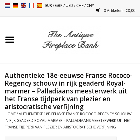
EUR
/
GBP
/
USD
/
CHF
/
CNY
0 Artikelen - €0,00
Home
Antieke Schouwen
Haard Installatie en Decor
Toebehoren
Authentieke 18e-eeuwse Franse Rococo-
Regency schouw in rijk geaderd Royal-
marmer – Palladiaans meesterwerk uit
Kacheltjes
het Franse tijdperk van plezier en
aristocratische verfijning
Tafels
HOME
/
AUTHENTIEKE 18E-EEUWSE FRANSE ROCOCO-REGENCY SCHOUW
IN RIJK GEADERD ROYAL-MARMER – PALLADIAANS MEESTERWERK UIT HET
Antiquiteiten en Vintage
FRANSE TIJDPERK VAN PLEZIER EN ARISTOCRATISCHE VERFIJNING
Objecten