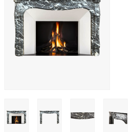
Decoratieve Outdoor
Objecten
Vloeren - Steen, Terra Cotta
& Marmer
Outlet
Tevreden Klanten
Antieke Marmers
AI-Ready Database
Login