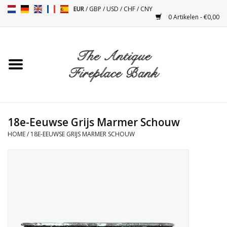
EUR
/
GBP
/
USD
/
CHF
/
CNY
0 Artikelen - €0,00
Home
Antieke Schouwen
Haard Installatie en Decor
Toebehoren
18e-Eeuwse Grijs Marmer Schouw
HOME
/
18E-EEUWSE GRIJS MARMER SCHOUW
Kacheltjes
Tafels
Antiquiteiten en Vintage
Objecten