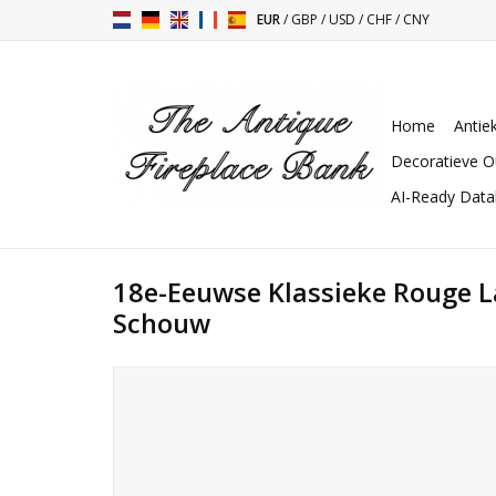
EUR
/
GBP
/
USD
/
CHF
/
CNY
Home
Antie
Decoratieve O
AI-Ready Dat
18e-Eeuwse Klassieke Rouge
Schouw