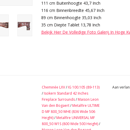
111 cm Buitenhoogte 43,7 Inch
116 cm Binnenbreedte 45,67 Inch
89 cm Binnenhoogte 35,03 Inch
35 cm Diepte Tablet 13,78 Inch
Bekijk Hier De Volledige Foto Galerij In Hoge K
Cheminée LXV
/
IG 100.105 (89-113)
Aan verlan
/
Isokern Standard 42 Inches
Fireplace Surrounds
/
Maison Leon
Van den Bogaert
/
Metalfire ULTIME
D MF 800_50 WHE (836 Wide 506
Height)
/
Metalfire UNIVERSAL MF
800_50 W1S (800 Wide 500 Height)
/
Maison Leon Van den Bogaert