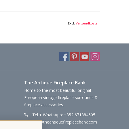
Excl.
Verzendkosten
The Antique Fireplace Bank
Home to the most beautiful original
European vintage fireplace surrounds &
fireplace accessories.
Tel + WhatsApp: +352 671884605
info@theantiquefireplacebank.com