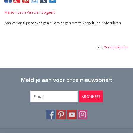
20 cm Breedte 7,87 Inch
15 cm Breedte+ 5,91 Inch
Maison Leon Van den Bogaert
21,7 Kg
Bekijk Hier De Volledige Foto Galerij In Hoge Kwaliteit →
Aan verlanglijst toevoegen
/
Toevoegen om te vergelijken
/
Afdrukken
Excl.
Verzendkosten
Meld je aan voor onze nieuwsbrief:
ABONNEER