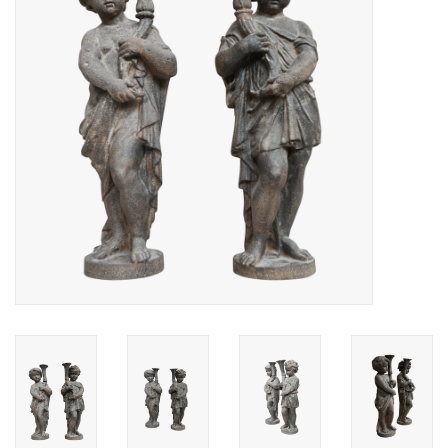
Decoratieve Outdoor
Objecten
Vloeren - Steen, Terra Cotta
& Marmer
Outlet
Tevreden Klanten
Antieke Marmers
AI-Ready Database
Login