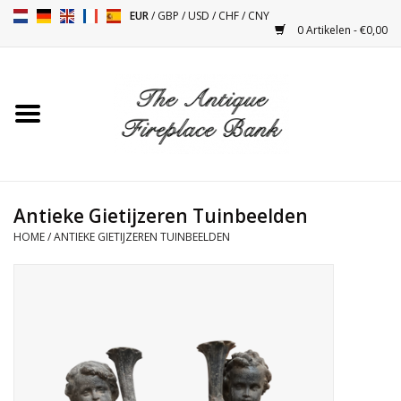
EUR
/
GBP
/
USD
/
CHF
/
CNY
0 Artikelen - €0,00
Home
Antieke Schouwen
Haard Installatie en Decor
Toebehoren
Antieke Gietijzeren Tuinbeelden
HOME
/
ANTIEKE GIETIJZEREN TUINBEELDEN
Kacheltjes
Tafels
Antiquiteiten en Vintage
Objecten