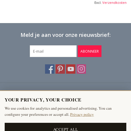
Excl.
Verzendkosten
Meld je aan voor onze nieuwsbrief:
ABONNEER
Klantenservice
YOUR PRIVACY, YOUR CHOICE
Producten
We use cookies for analytics and personalised advertising. You can
configure your preferences or accept all.
Privacy policy
Mijn account
The Antique Fireplace Bank
ACCEPT ALL