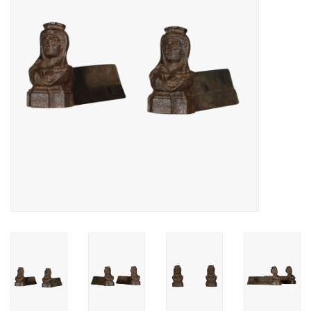
Decoratieve Outdoor
Objecten
Vloeren - Steen, Terra Cotta
& Marmer
Outlet
Tevreden Klanten
Antieke Marmers
AI-Ready Database
Login