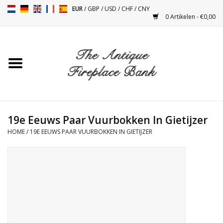
EUR
/
GBP
/
USD
/
CHF
/
CNY
0 Artikelen - €0,00
Home
Antieke Schouwen
Haard Installatie en Decor
Toebehoren
19e Eeuws Paar Vuurbokken In Gietijzer
HOME
/
19E EEUWS PAAR VUURBOKKEN IN GIETIJZER
Kacheltjes
Tafels
Antiquiteiten en Vintage
Objecten