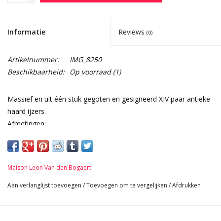
Informatie
Reviews
(0)
Artikelnummer:
IMG_8250
Beschikbaarheid:
Op voorraad
(1)
Massief en uit één stuk gegoten en gesigneerd XIV paar antieke
haard ijzers.
Afmetingen:
20 cm Hoogte 7,87 Inch
10 cm Breedte per stuk 3,94 Inch
40 cm Lengte 15,75 Inch
Maison Leon Van den Bogaert
6,2 Kg
Aan verlanglijst toevoegen
/
Toevoegen om te vergelijken
/
Afdrukken