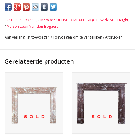
136 cm Buitenbreedte 53,54 Inch
111 cm Buitenhoogte 43,7 Inch
96 cm Binnenbreedte 37,79 Inch
IG 100.105 (89-113)
/
Metalfire ULTIME D MF 600_50 (636 Wide 506 Height)
90 cm Binnenhoogte 35,43 Inch
/
Maison Leon Van den Bogaert
37 cm Diepte Tablet 10,63 Inch
Aan verlanglijst toevoegen
/
Toevoegen om te vergelijken
/
Afdrukken
190 Kg
Bekijk Hier De Volledige Foto Galerij In Hoge Kwaliteit →
Gerelateerde producten