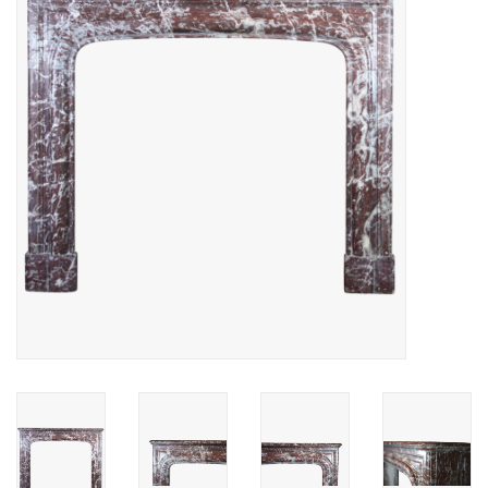
Decoratieve Outdoor
Objecten
Vloeren - Steen, Terra Cotta
& Marmer
Outlet
Tevreden Klanten
Antieke Marmers
AI-Ready Database
Login