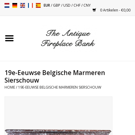
EUR
/
GBP
/
USD
/
CHF
/
CNY
0 Artikelen - €0,00
Home
Antieke Schouwen
Haard Installatie en Decor
Toebehoren
19e-Eeuwse Belgische Marmeren
Sierschouw
HOME
/
19E-EEUWSE BELGISCHE MARMEREN SIERSCHOUW
Kacheltjes
Tafels
Antiquiteiten en Vintage
Objecten