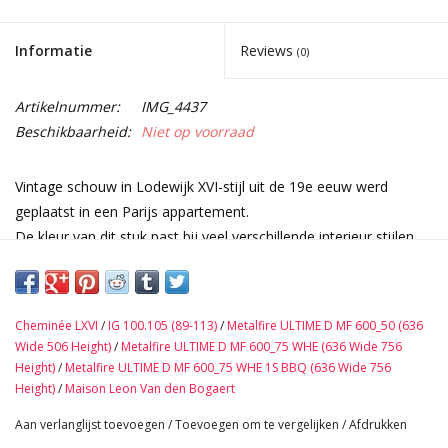
Informatie
Reviews
(0)
Artikelnummer:
IMG_4437
Beschikbaarheid:
Niet op voorraad
Vintage schouw in Lodewijk XVI-stijl uit de 19e eeuw werd
geplaatst in een Parijs appartement.
De kleur van dit stuk past bij veel verschillende interieur stijlen.
Prachtig stuk voor een tijdloos chique interieurconcept.
Combineert goed met verschillende hedendaagse kunstwerken.
Afmetingen:
Cheminée LXVI
/
IG 100.105 (89-113)
/
Metalfire ULTIME D MF 600_50 (636
146 cm Buitenbreedte 57,48 Inch
Wide 506 Height)
/
Metalfire ULTIME D MF 600_75 WHE (636 Wide 756
110 cm Buitenhoogte 43,31 Inch
Height)
/
Metalfire ULTIME D MF 600_75 WHE 1S BBQ (636 Wide 756
102 cm Binnenbreedte 40,15 Inch
Height)
/
Maison Leon Van den Bogaert
85 cm Binnenhoogte 33,46 Inch
Aan verlanglijst toevoegen
/
Toevoegen om te vergelijken
/
Afdrukken
37 cm Diepte Tablet 14,57 Inch