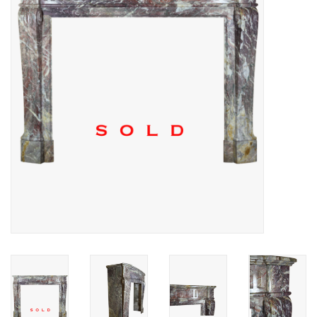
Decoratieve Outdoor
Objecten
Vloeren - Steen, Terra Cotta
& Marmer
Outlet
Tevreden Klanten
Antieke Marmers
AI-Ready Database
Login