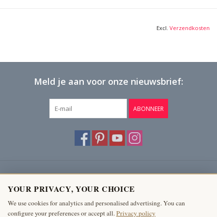
Bekijk Hier De Volledige Foto Galerij In Hoge Kwaliteit →
Excl.
Verzendkosten
Meld je aan voor onze nieuwsbrief:
ABONNEER
Klantenservice
YOUR PRIVACY, YOUR CHOICE
Producten
We use cookies for analytics and personalised advertising. You can
configure your preferences or accept all.
Privacy policy