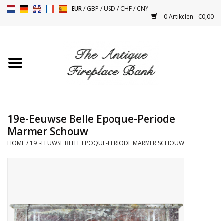
EUR
/
GBP
/
USD
/
CHF
/
CNY
0 Artikelen - €0,00
Home
Antieke Schouwen
Haard Installatie en Decor
Toebehoren
19e-Eeuwse Belle Epoque-Periode
Marmer Schouw
HOME
/
19E-EEUWSE BELLE EPOQUE-PERIODE MARMER SCHOUW
Kacheltjes
Tafels
Antiquiteiten en Vintage
Objecten