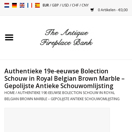
EUR
/
GBP
/
USD
/
CHF
/
CNY
0 Artikelen - €0,00
Home
Antieke Schouwen
Haard Installatie en Decor
Toebehoren
Authentieke 19e-eeuwse Bolection
Schouw in Royal Belgian Brown Marble –
Gepolijste Antieke Schouwomlijsting
Kacheltjes
HOME
/
AUTHENTIEKE 19E-EEUWSE BOLECTION SCHOUW IN ROYAL
BELGIAN BROWN MARBLE – GEPOLIJSTE ANTIEKE SCHOUWOMLIJSTING
Tafels
Antiquiteiten en Vintage
Objecten