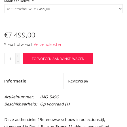
Maak een keuze:
*
€7.499,00
* Excl. btw Excl.
Verzendkosten
+
TOEVOEGEN AAN WINKELWAGEN
-
Informatie
Reviews
(0)
Artikelnummer:
IMG_5496
Beschikbaarheid:
Op voorraad
(1)
Deze authentieke 19e-eeuwse schouw in bolectionstijl,
uitgevoerd in Royal Belgian Brown Marble, is een verfijnd