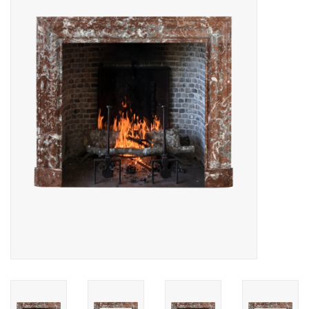
Decoratieve Outdoor
Objecten
Vloeren - Steen, Terra Cotta
& Marmer
Outlet
Tevreden Klanten
Antieke Marmers
AI-Ready Database
Login