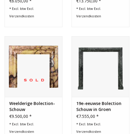
€6.050,00 *
€13.750,00 *
* Excl. btw Excl.
* Excl. btw Excl.
Verzendkosten
Verzendkosten
Weelderige Bolection-
19e-eeuwse Bolection
Schouw
Schouw in Groen
Antiek Marmer
€9.500,00 *
€7.555,00 *
* Excl. btw Excl.
* Excl. btw Excl.
Verzendkosten
Verzendkosten