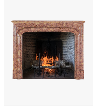
Decoratieve Outdoor
Objecten
Vloeren - Steen, Terra Cotta
& Marmer
Outlet
Tevreden Klanten
Antieke Marmers
AI-Ready Database
Login