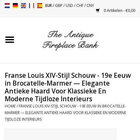
EUR
/
GBP
/
USD
/
CHF
/
CNY
0 Artikelen - €0,00
Home
Antieke Schouwen
Haard Installatie en Decor
Toebehoren
Franse Louis XIV-Stijl Schouw - 19e Eeuw
in Brocatelle-Marmer — Elegante
Antieke Haard Voor Klassieke En
Kacheltjes
Moderne Tijdloze Interieurs
HOME
/
FRANSE LOUIS XIV-STIJL SCHOUW - 19E EEUW IN BROCATELLE-
Tafels
MARMER — ELEGANTE ANTIEKE HAARD VOOR KLASSIEKE EN MODERNE
TIJDLOZE INTERIEURS
Antiquiteiten en Vintage
Objecten