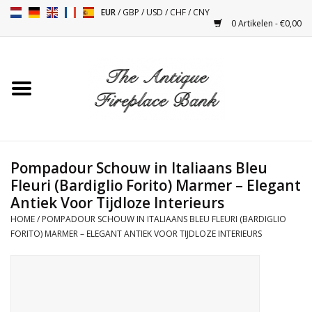
EUR
/
GBP
/
USD
/
CHF
/
CNY
0 Artikelen - €0,00
Home
Antieke Schouwen
Haard Installatie en Decor
Toebehoren
Pompadour Schouw in Italiaans Bleu
Fleuri (Bardiglio Forito) Marmer – Elegant
Antiek Voor Tijdloze Interieurs
Kacheltjes
HOME
/
POMPADOUR SCHOUW IN ITALIAANS BLEU FLEURI (BARDIGLIO
FORITO) MARMER – ELEGANT ANTIEK VOOR TIJDLOZE INTERIEURS
Tafels
Antiquiteiten en Vintage
Objecten