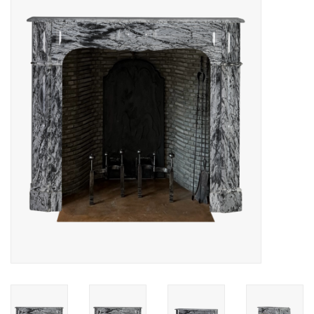
Decoratieve Outdoor
Objecten
Vloeren - Steen, Terra Cotta
& Marmer
Outlet
Tevreden Klanten
Antieke Marmers
AI-Ready Database
Login