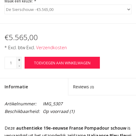
Maak een keuze:
*
€5.565,00
* Excl. btw Excl.
Verzendkosten
+
TOEVOEGEN AAN WINKELWAGEN
-
Informatie
Reviews
(0)
Artikelnummer:
IMG_5307
Beschikbaarheid:
Op voorraad
(1)
Deze
authentieke 19e-eeuwse Franse Pompadour schouw
is
vervaardigd uit het uitzonderlijk zeldzame
Italiaanse Bleu Fleuri