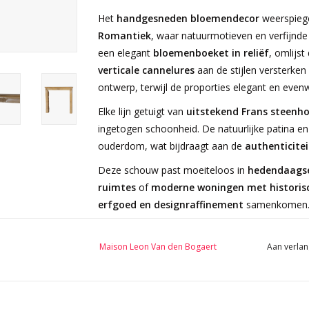
Het
handgesneden bloemendecor
weerspiege
Romantiek
, waar natuurmotieven en verfijnde
een elegant
bloemenboeket in reliëf
, omlijst
verticale cannelures
aan de stijlen versterke
ontwerp, terwijl de proporties elegant en evenwi
Elke lijn getuigt van
uitstekend Frans steenh
ingetogen schoonheid. De natuurlijke patina en 
ouderdom, wat bijdraagt aan de
authenticitei
Deze schouw past moeiteloos in
hedendaagse 
ruimtes
of
moderne woningen met historis
erfgoed en designraffinement
samenkomen
Afmetingen:
104,5 cm Buitenbreedte 41,14 Inch
Maison Leon Van den Bogaert
Aan verlan
98,5 cm Buitenhoogte 38,78 Inch
82 cm Binnenbreedte 32,28 Inch
86 cm Binnenhoogte 33,86 Inch