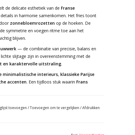
lt de delicate esthetiek van de
Franse
 details in harmonie samenkomen. Het fries toont
 door
zonnebloemrozetten
op de hoeken. De
n de symmetrie en voegen ritme toe aan het
chtig blijven.
ouwwerk
— de combinatie van precisie, balans en
lichte slijtage zijn in overeenstemming met de
t en karaktervolle uitstraling
.
minimalistische interieurs
,
klassieke Parijse
che accenten
. Een tijdloos stuk waarin
Frans
.
glijst toevoegen
/
Toevoegen om te vergelijken
/
Afdrukken
Excl.
Verzendkosten