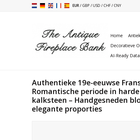
EUR
/
GBP
/
USD
/
CHF
/
CNY
Home
Antie
Decoratieve O
AI-Ready Dat
Authentieke 19e-eeuwse Frans
Romantische periode in hard
kalksteen – Handgesneden bl
elegante proporties