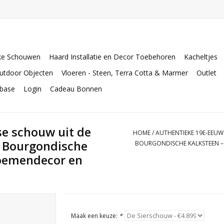
ke Schouwen
Haard Installatie en Decor Toebehoren
Kacheltjes
utdoor Objecten
Vloeren - Steen, Terra Cotta & Marmer
Outlet
abase
Login
Cadeau Bonnen
e schouw uit de
HOME
/
AUTHENTIEKE 19E-EEUW
e Bourgondische
BOURGONDISCHE KALKSTEEN –
oemendecor en
Maak een keuze:
*