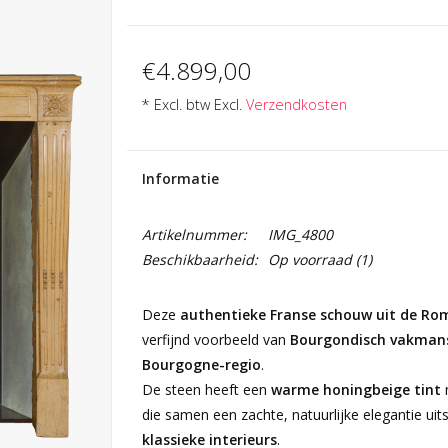
€4.899,00
* Excl. btw Excl.
Verzendkosten
Informatie
Artikelnummer:
IMG_4800
Beschikbaarheid:
Op voorraad
(1)
Deze
authentieke Franse schouw uit de Ro
verfijnd voorbeeld van
Bourgondisch vakman
Bourgogne-regio
.
De steen heeft een
warme honingbeige tint
m
die samen een zachte, natuurlijke elegantie ui
klassieke interieurs
.