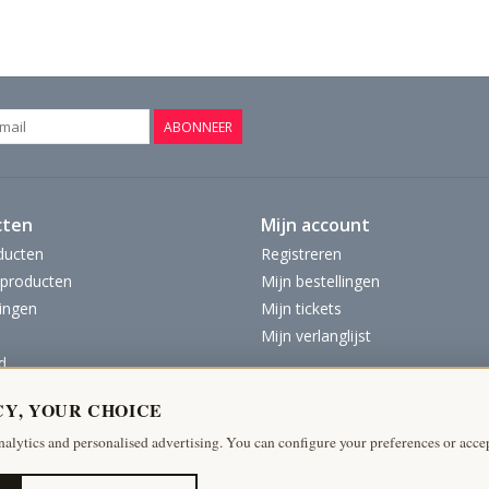
28 cm Diepte Blad 11,02 Inch
155 Kg
Bekijk Hier De Volledige Foto Galerij In Hoge K
ABONNEER
cten
Mijn account
ducten
Registreren
producten
Mijn bestellingen
ingen
Mijn tickets
Mijn verlanglijst
d
CY, YOUR CHOICE
nalytics and personalised advertising. You can configure your preferences or accep