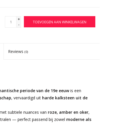
+
TOEVOEGEN AAN WINKELWAGEN
-
Reviews
(0)
mantische periode van de 19e eeuw
is een
schap
, vervaardigd uit
harde kalksteen uit de
et subtiele nuances van
roze, amber en oker
,
tstralen — perfect passend bij zowel
moderne als