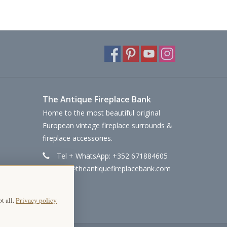
The Antique Fireplace Bank
Home to the most beautiful original
European vintage fireplace surrounds &
fireplace accessories.
Tel + WhatsApp: +352 671884605
info@theantiquefireplacebank.com
t all.
Privacy policy