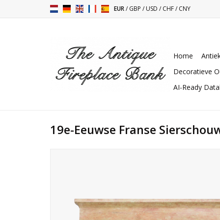
EUR
/
GBP
/
USD
/
CHF
/
CNY
Home
Antie
Decoratieve O
AI-Ready Dat
19e-Eeuwse Franse Sierschou