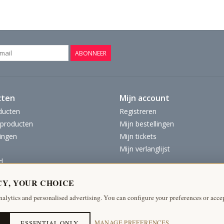
ABONNEER
cten
Mijn account
ducten
Registreren
producten
Mijn bestellingen
ingen
Mijn tickets
Mijn verlanglijst
d
CY, YOUR CHOICE
nalytics and personalised advertising. You can configure your preferences or accep
ESSENTIAL ONLY
MANAGE PREFERENCES