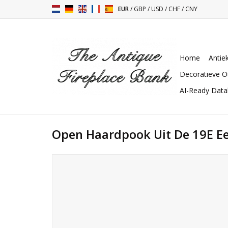
EUR
/
GBP
/
USD
/
CHF
/
CNY
Home
Antie
Decoratieve O
AI-Ready Dat
Open Haardpook Uit De 19E E