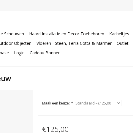
ke Schouwen
Haard Installatie en Decor Toebehoren
Kacheltjes
utdoor Objecten
Vloeren - Steen, Terra Cotta & Marmer
Outlet
abase
Login
Cadeau Bonnen
euw
Maak een keuze:
*
€125,00