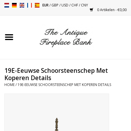
EUR
/
GBP
/
USD
/
CHF
/
CNY
0 Artikelen - €0,00
Home
Antieke Schouwen
Haard Installatie en Decor
Toebehoren
19E-Eeuwse Schoorsteenschep Met
Koperen Details
HOME
/
19E-EEUWSE SCHOORSTEENSCHEP MET KOPEREN DETAILS
Kacheltjes
Tafels
Antiquiteiten en Vintage
Objecten