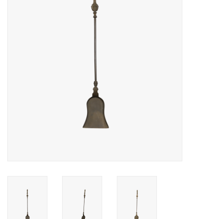
Decoratieve Outdoor
Objecten
Vloeren - Steen, Terra Cotta
& Marmer
Outlet
Tevreden Klanten
Antieke Marmers
AI-Ready Database
Login