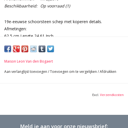
Beschikbaarheid:
Op voorraad
(1)
19e-eeuwse schoorsteen schep met koperen details.
Afmetingen:
62,5 cm Lengte 24,61 Inch
11 cm Breedte 4,33 Inch
0,525 Kg
Maison Leon Van den Bogaert
Aan verlanglijst toevoegen
/
Toevoegen om te vergelijken
/
Afdrukken
Excl.
Verzendkosten
Meld je aan voor onze nieuwsbrief: