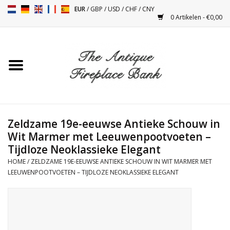
EUR
/
GBP
/
USD
/
CHF
/
CNY
0 Artikelen - €0,00
Home
Antieke Schouwen
Haard Installatie en Decor
Toebehoren
Zeldzame 19e-eeuwse Antieke Schouw in
Wit Marmer met Leeuwenpootvoeten –
Tijdloze Neoklassieke Elegant
Kacheltjes
HOME
/
ZELDZAME 19E-EEUWSE ANTIEKE SCHOUW IN WIT MARMER MET
LEEUWENPOOTVOETEN – TIJDLOZE NEOKLASSIEKE ELEGANT
Tafels
Antiquiteiten en Vintage
Objecten