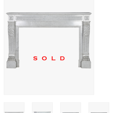
Decoratieve Outdoor
Objecten
Vloeren - Steen, Terra Cotta
& Marmer
Outlet
Tevreden Klanten
Antieke Marmers
AI-Ready Database
Login