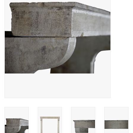
Decoratieve Outdoor
Objecten
Vloeren - Steen, Terra Cotta
& Marmer
Outlet
Tevreden Klanten
Antieke Marmers
AI-Ready Database
Login