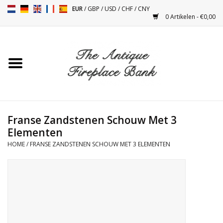
EUR
/
GBP
/
USD
/
CHF
/
CNY
0 Artikelen - €0,00
Home
Antieke Schouwen
Haard Installatie en Decor
Toebehoren
Franse Zandstenen Schouw Met 3
Elementen
HOME
/
FRANSE ZANDSTENEN SCHOUW MET 3 ELEMENTEN
Kacheltjes
Tafels
Antiquiteiten en Vintage
Objecten