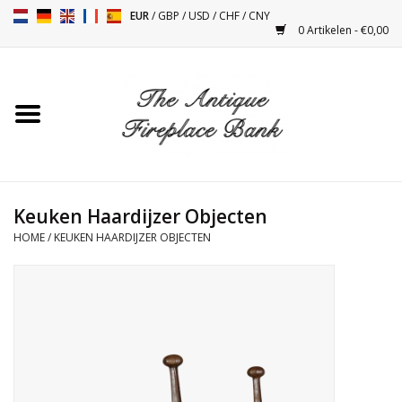
EUR
/
GBP
/
USD
/
CHF
/
CNY
0 Artikelen - €0,00
Home
Antieke Schouwen
Haard Installatie en Decor
Toebehoren
Keuken Haardijzer Objecten
HOME
/
KEUKEN HAARDIJZER OBJECTEN
Kacheltjes
Tafels
Antiquiteiten en Vintage
Objecten