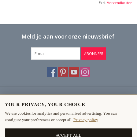
Excl.
Verzendkosten
Meld je aan voor onze nieuwsbrief:
ABONNEER
Klantenservice
YOUR PRIVACY, YOUR CHOICE
Producten
We use cookies for analytics and personalised advertising. You can
configure your preferences or accept all.
Privacy policy
Mijn account
The Antique Fireplace Bank
ACCEPT ALL