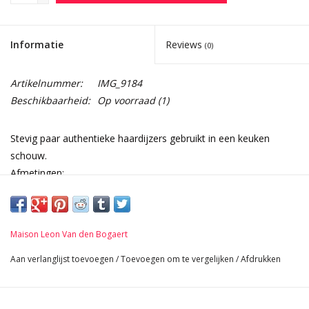
Informatie
Reviews
(0)
Artikelnummer:
IMG_9184
Beschikbaarheid:
Op voorraad
(1)
Stevig paar authentieke haardijzers gebruikt in een keuken
schouw.
Afmetingen:
66 cm Hoogte 25,98 Inch
22 cm Breedte per stuk 8,66 Inch
52 cm Lengte 20,47 Inch
Maison Leon Van den Bogaert
11 Kg
Aan verlanglijst toevoegen
/
Toevoegen om te vergelijken
/
Afdrukken