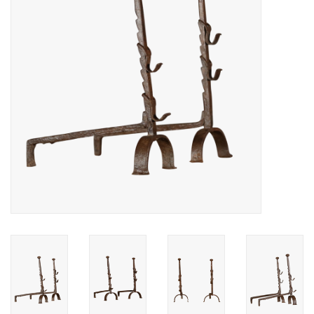
Decoratieve Outdoor
Objecten
Vloeren - Steen, Terra Cotta
& Marmer
Outlet
Tevreden Klanten
Antieke Marmers
AI-Ready Database
Login