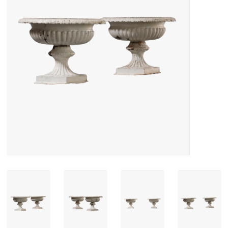
Decoratieve Outdoor
Objecten
Vloeren - Steen, Terra Cotta
& Marmer
Outlet
Tevreden Klanten
Antieke Marmers
AI-Ready Database
Login