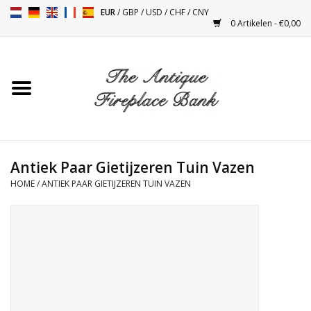
EUR
/
GBP
/
USD
/
CHF
/
CNY
0 Artikelen - €0,00
Home
Antieke Schouwen
Haard Installatie en Decor
Toebehoren
Antiek Paar Gietijzeren Tuin Vazen
HOME
/
ANTIEK PAAR GIETIJZEREN TUIN VAZEN
Kacheltjes
Tafels
Antiquiteiten en Vintage
Objecten