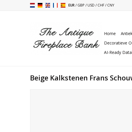
EUR
/
GBP
/
USD
/
CHF
/
CNY
Home
Antie
Decoratieve O
AI-Ready Dat
Beige Kalkstenen Frans Schou