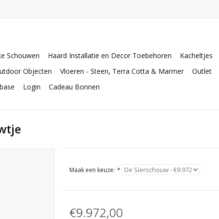
ke Schouwen
Haard Installatie en Decor Toebehoren
Kacheltjes
utdoor Objecten
Vloeren - Steen, Terra Cotta & Marmer
Outlet
abase
Login
Cadeau Bonnen
wtje
Maak een keuze:
*
€9.972,00