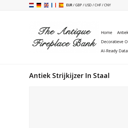
EUR
/
GBP
/
USD
/
CHF
/
CNY
Home
Antie
Decoratieve O
AI-Ready Dat
Antiek Strijkijzer In Staal